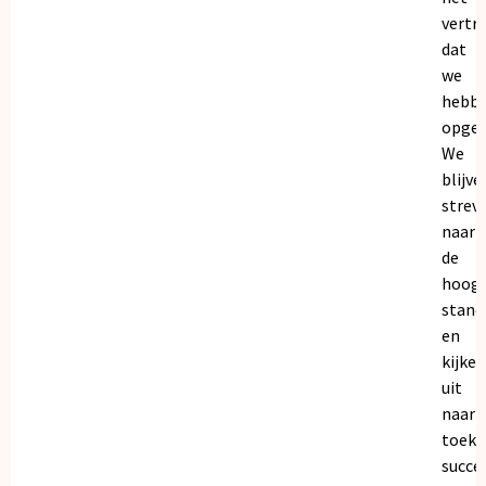
vertr
dat
we
hebb
opgeb
We
blijve
strev
naar
de
hoogs
stand
en
kijken
uit
naar
toeko
succe