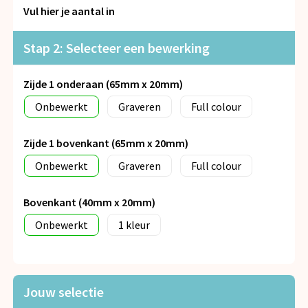
Snoepgoed
Vul hier je aantal in
Spellen voor binnen en buiten
Stap 2: Selecteer een bewerking
Veiligheid, Auto en Fiets
Zijde 1 onderaan (65mm x 20mm)
Onbewerkt
Graveren
Full colour
Vrije tijd en Strand
Anti-stress
Zijde 1 bovenkant (65mm x 20mm)
Onbewerkt
Graveren
Full colour
Bovenkant (40mm x 20mm)
Onbewerkt
1
Jouw selectie