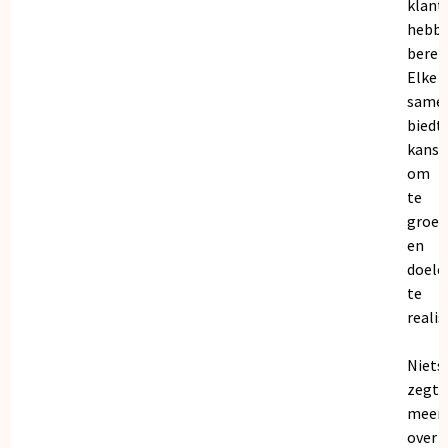
klant
hebb
bereik
Elke
same
biedt
kanse
om
te
groei
en
doele
te
realis
Niets
zegt
meer
over