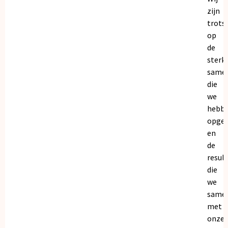
zijn
trots
op
de
sterk
same
die
we
hebb
opge
en
de
resul
die
we
same
met
onze