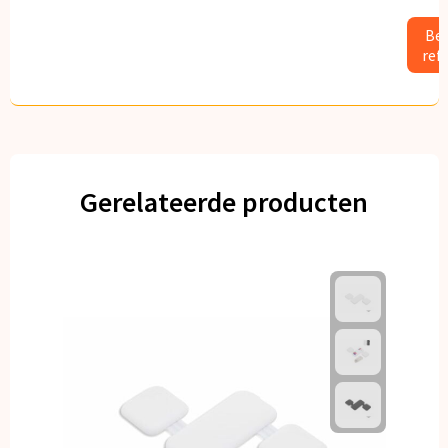
Bek
ref
Gerelateerde producten