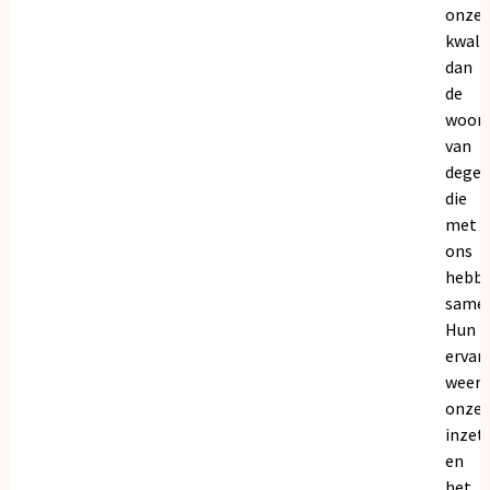
onze
kwalit
dan
de
woor
van
dege
die
met
ons
hebb
samen
Hun
ervar
weers
onze
inzet
en
het