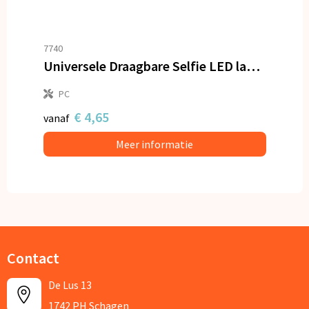
7740
Universele Draagbare Selfie LED lampje met 3 standen
PC
€ 4,65
vanaf
Meer informatie
Contact
De Lus 13
1742 PH Schagen