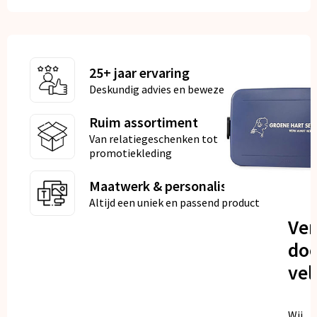
25+ jaar ervaring
Deskundig advies en bewezen kwaliteit
Ruim assortiment
Van relatiegeschenken tot
promotiekleding
Maatwerk & personalisatie
Altijd een uniek en passend product
Ve
doo
vel
Wij