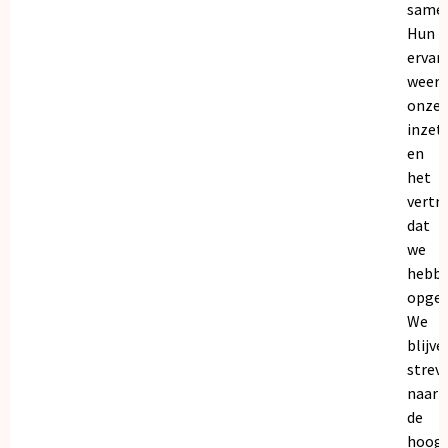
samen
Hun
ervar
weers
onze
inzet
en
het
vertr
dat
we
hebb
opgeb
We
blijve
strev
naar
de
hoogs