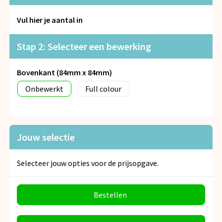
Snoepgoed
Vul hier je aantal in
Spellen voor binnen en buiten
Stap 2: Selecteer een bewerking
Veiligheid, Auto en Fiets
Bovenkant (84mm x 84mm)
Vrije tijd en Strand
Onbewerkt
Full colour
Anti-stress
Jouw selectie
Selecteer jouw opties voor de prijsopgave.
Bestellen