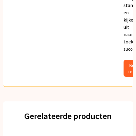
stand
en
kijken
uit
naar
toeko
succe
Bek
ref
Gerelateerde producten