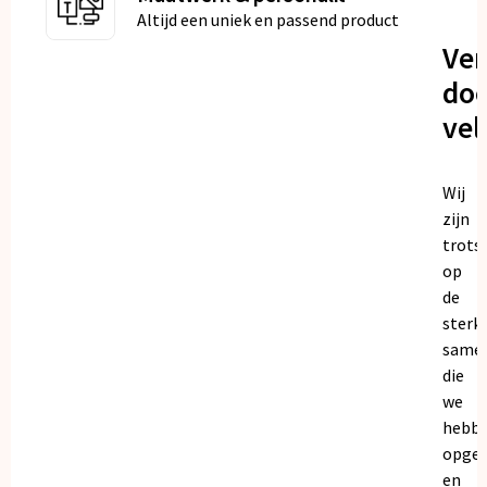
Altijd een uniek en passend product
Ve
doo
vel
Wij
zijn
trots
op
de
sterk
same
die
we
hebb
opge
en