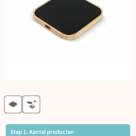
Kerst
Kinderen, Peuters en Baby's
Klokken, horloges en weerstations
Lampen en Gereedschap
Paraplu's
Persoonlijke verzorging
Reisbenodigdheden
Schrijfwaren
Sleutelhangers en Lanyards
Stap 1: Aantal producten