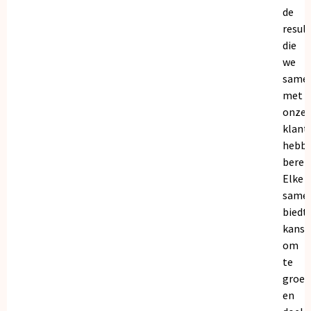
de
resul
die
we
same
met
onze
klant
hebb
bereik
Elke
same
biedt
kanse
om
te
groei
en