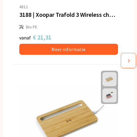
4812
3188 | Xoopar Trafold 3 Wireless charger 15W
Bio PE
€ 21,31
vanaf
Meer informatie