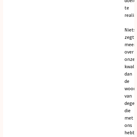
doele
te
realis
Niets
zegt
meer
over
onze
kwalit
dan
de
woor
van
dege
die
met
ons
hebb