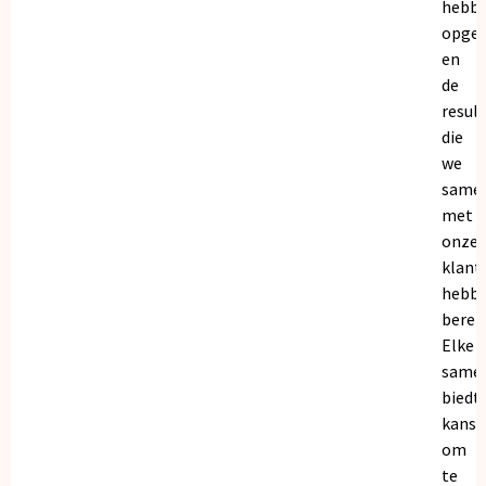
hebb
opge
en
de
resul
die
we
same
met
onze
klant
hebb
bereik
Elke
same
biedt
kanse
om
te