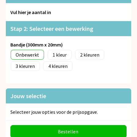
Snoepgoed
Vul hier je aantal in
Spellen voor binnen en buiten
Stap 2: Selecteer een bewerking
Veiligheid, Auto en Fiets
Bandje (300mm x 20mm)
Vrije tijd en Strand
Onbewerkt
1
2
Anti-stress
3
4
Jouw selectie
Selecteer jouw opties voor de prijsopgave.
Bestellen