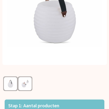
Kerst
Kinderen, Peuters en Baby's
Klokken, horloges en weerstations
Lampen en Gereedschap
Paraplu's
Persoonlijke verzorging
Reisbenodigdheden
Schrijfwaren
Sleutelhangers en Lanyards
Stap 1: Aantal producten