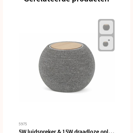
5975
5W luidspreker & 15W draadloze oplader R_PET & bamboe