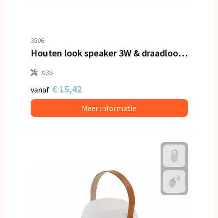
3506
Houten look speaker 3W & draadloos laadstation 5W
ABS
€ 15,42
vanaf
Meer informatie