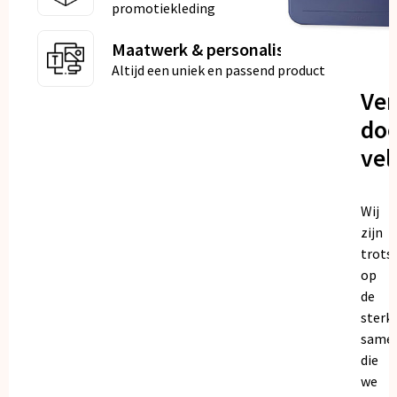
promotiekleding
Maatwerk & personalisatie
Altijd een uniek en passend product
Ve
doo
vel
Wij
zijn
trots
op
de
sterk
same
die
we