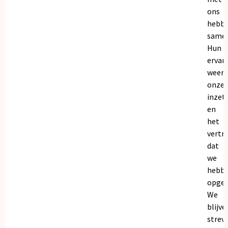
ons
hebb
samen
Hun
ervar
weers
onze
inzet
en
het
vertr
dat
we
hebb
opgeb
We
blijve
strev