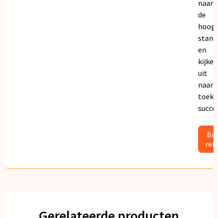
naar
de
hoogs
stand
en
kijken
uit
naar
toeko
succe
Bek
ref
Gerelateerde producten