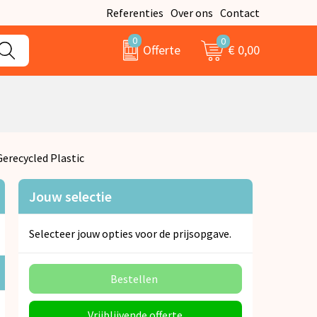
Referenties
Over ons
Contact
0
0
€ 0,00
Offerte
erecycled Plastic
Jouw selectie
Selecteer jouw opties voor de prijsopgave.
Bestellen
Vrijblijvende offerte