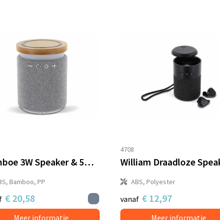
4708
Bamboe 3W Speaker & 5W Draadloze Oplader
BS, Bamboo, PP
ABS, Polyester
€ 20,58
€ 12,97
f
vanaf
Meer informatie
Meer informatie