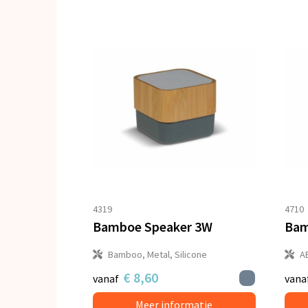
4319
4710
Bamboe Speaker 3W
Bamboo, Metal, Silicone
A
€ 8,60
vanaf
vana
Meer informatie