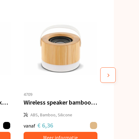
4709
William Draadloze Speaker met TWS oordopjes
Wireless speaker bamboo 3W
ABS, Bamboo, Silicone
€ 6,36
vanaf
Meer informatie