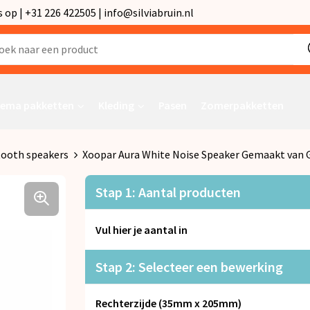
p | +31 226 422505 | info@silviabruin.nl
ema pakketten
Kleding
Pasen
Zomerpakketten
tooth speakers
Xoopar Aura White Noise Speaker Gemaakt van G
Stap 1: Aantal producten
Vul hier je aantal in
Stap 2: Selecteer een bewerking
Rechterzijde (35mm x 205mm)