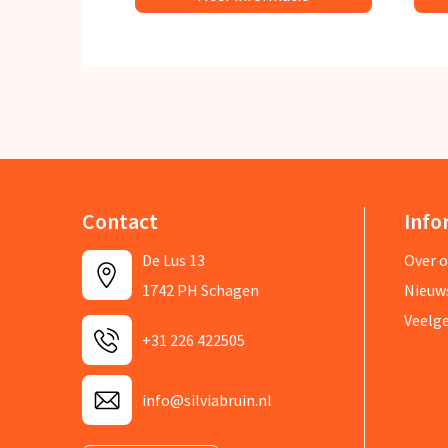
Contact
Info
De Lus 13
Over 
1742 PH Schagen
Nieuw
Veelg
+31 226 422505
info@silviabruin.nl