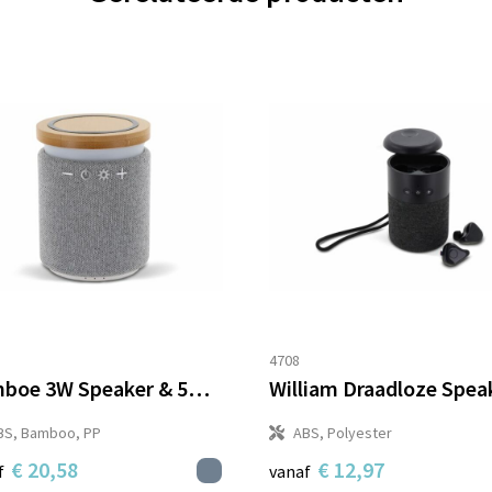
4708
Bamboe 3W Speaker & 5W Draadloze Oplader
BS, Bamboo, PP
ABS, Polyester
€ 20,58
€ 12,97
f
vanaf