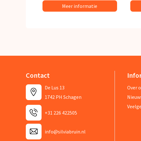
Meer informatie
Contact
Info
De Lus 13
Over 
1742 PH Schagen
Nieuw
Veelg
+31 226 422505
info@silviabruin.nl