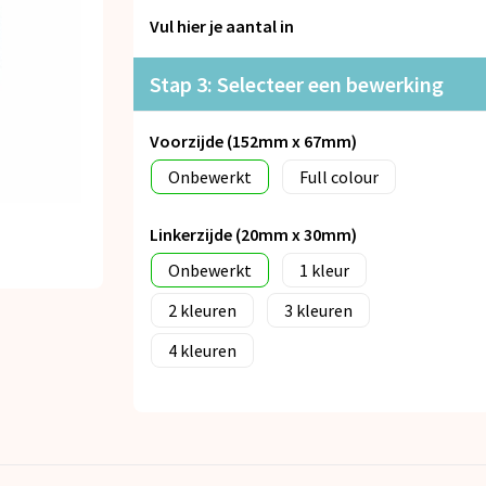
Vul hier je aantal in
Stap 3: Selecteer een bewerking
Voorzijde (152mm x 67mm)
Onbewerkt
Full colour
Linkerzijde (20mm x 30mm)
Onbewerkt
1
2
3
4