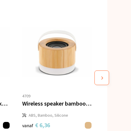
4709
William Draadloze Speaker met TWS oordopjes
Wireless speaker bamboo 3W
ABS, Bamboo, Silicone
€ 6,36
vanaf