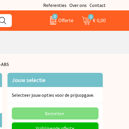
Referenties
Over ons
Contact
0
0
€ 0,00
Offerte
-ABS
Jouw selectie
Selecteer jouw opties voor de prijsopgave.
Bestellen
Vrijblijvende offerte