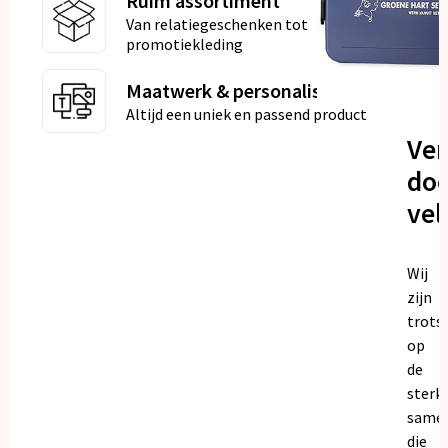
Ruim assortiment
Van relatiegeschenken tot
promotiekleding
Maatwerk & personalisatie
Altijd een uniek en passend product
Ve
doo
vel
Wij
zijn
trots
op
de
sterk
same
die