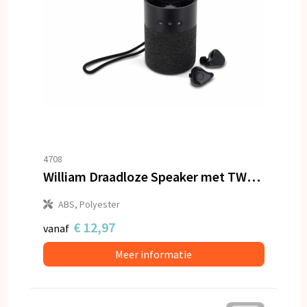
4708
William Draadloze Speaker met TWS oordopjes
ABS, Polyester
€ 12,97
vanaf
Meer informatie