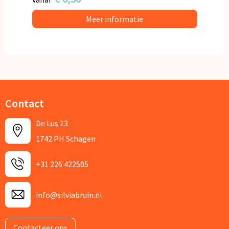
Meer informatie
Contact
De Lus 13
1742 PH Schagen
+31 226 422505
info@silviabruin.nl
Contacteer ons