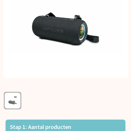
Kerst
Kinderen, Peuters en Baby's
Klokken, horloges en weerstations
Lampen en Gereedschap
Paraplu's
Persoonlijke verzorging
Reisbenodigdheden
Schrijfwaren
Sleutelhangers en Lanyards
Stap 1: Aantal producten