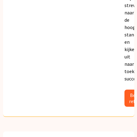
strev
naar
de
hoogs
stand
en
kijken
uit
naar
toeko
succe
Bek
ref