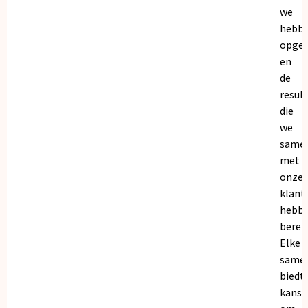
we
hebb
opge
en
de
resul
die
we
same
met
onze
klant
hebb
bereik
Elke
same
biedt
kanse