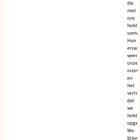
die
met
ons
hebb
samen
Hun
ervar
weers
onze
inzet
en
het
vertr
dat
we
hebb
opgeb
We
blijve