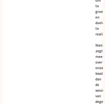
om
te
groei
en
doele
te
realis
Niets
zegt
meer
over
onze
kwalit
dan
de
woor
van
dege