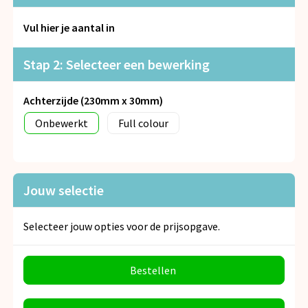
Snoepgoed
Vul hier je aantal in
Spellen voor binnen en buiten
Stap 2: Selecteer een bewerking
Veiligheid, Auto en Fiets
Achterzijde (230mm x 30mm)
Vrije tijd en Strand
Onbewerkt
Full colour
Anti-stress
Jouw selectie
Selecteer jouw opties voor de prijsopgave.
Bestellen