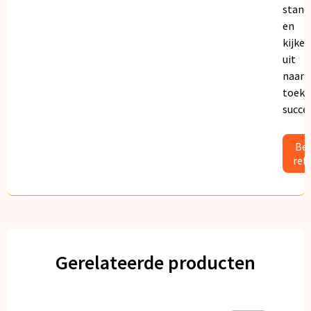
stand
en
kijken
uit
naar
toeko
succe
Bek
ref
Gerelateerde producten