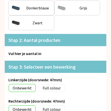
Snoepgoed
Donkerblauw
Grijs
Spellen voor binnen en buiten
Zwart
Veiligheid, Auto en Fiets
Vrije tijd en Strand
Stap 2: Aantal producten
Anti-stress
Vul hier je aantal in
Stap 3: Selecteer een bewerking
Linkerzijde (doorsnede: 47mm)
Onbewerkt
Full colour
Rechterzijde (doorsnede: 47mm)
Onbewerkt
Full colour