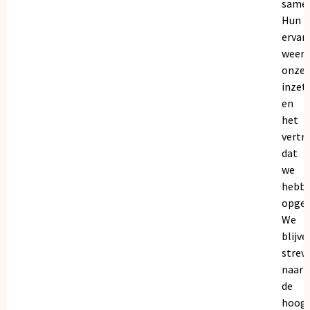
samen
Hun
ervar
weers
onze
inzet
en
het
vertr
dat
we
hebb
opgeb
We
blijve
strev
naar
de
hoogs