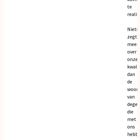
te
realis
Niets
zegt
meer
over
onze
kwalit
dan
de
woor
van
dege
die
met
ons
hebb