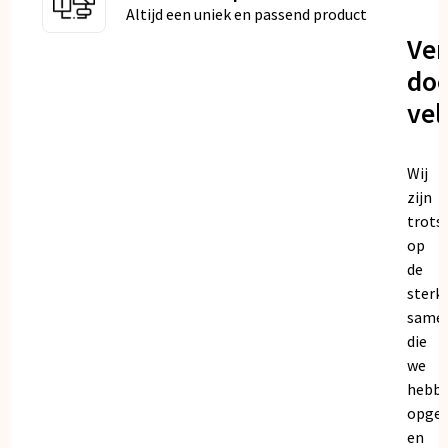
Altijd een uniek en passend product
Ve
doo
vel
Wij
zijn
trots
op
de
sterk
same
die
we
hebb
opge
en