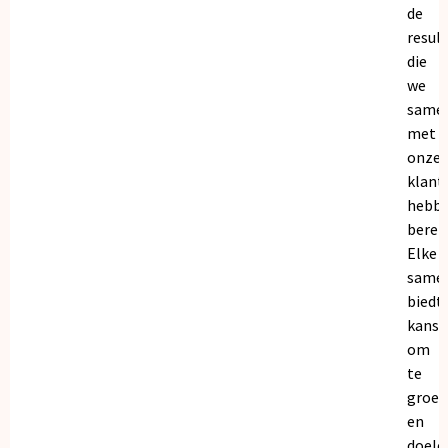
de
resul
die
we
same
met
onze
klant
hebb
bereik
Elke
same
biedt
kanse
om
te
groei
en
doele