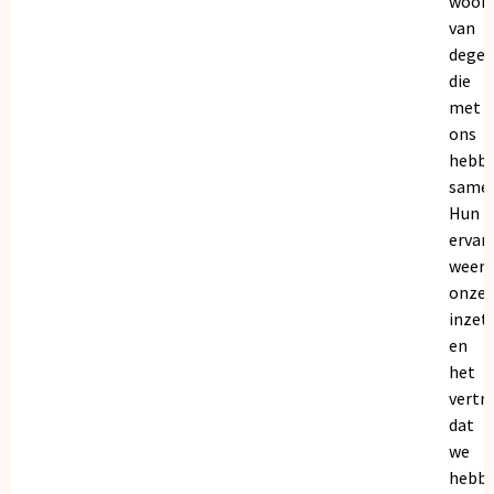
woor
van
dege
die
met
ons
hebb
samen
Hun
ervar
weers
onze
inzet
en
het
vertr
dat
we
hebb