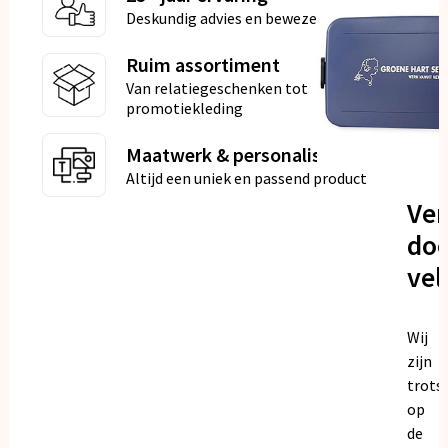
Deskundig advies en bewezen kwaliteit
Ruim assortiment
Van relatiegeschenken tot
promotiekleding
Maatwerk & personalisatie
Altijd een uniek en passend product
Ve
doo
vel
Wij
zijn
trots
op
de