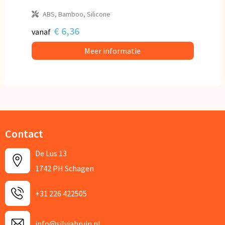
ABS, Bamboo, Silicone
€ 6,36
vanaf
Meer informatie
Contact
De Lus 13
1742 PH Schagen
+31 226 422505
info@silviabruin.nl