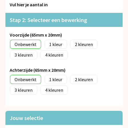
Snoepgoed
Vul hier je aantal in
Spellen voor binnen en buiten
Stap 2: Selecteer een bewerking
Veiligheid, Auto en Fiets
Voorzijde (65mm x 20mm)
Onbewerkt
1
2
Vrije tijd en Strand
3
4
Anti-stress
Achterzijde (65mm x 20mm)
Onbewerkt
1
2
3
4
Jouw selectie