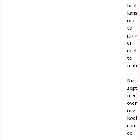
biedt
kanse
om
te
groei
en
doele
te
realis
Niets
zegt
meer
over
onze
kwalit
dan
de