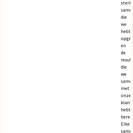
sterk
same
die
we
hebb
opge
en
de
resul
die
we
same
met
onze
klant
hebb
bereik
Elke
same