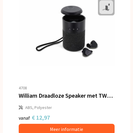
4708
William Draadloze Speaker met TWS oordopjes
ABS, Polyester
€ 12,97
vanaf
Meer informatie