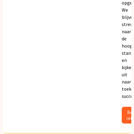
opgeb
We
blijve
strev
naar
de
hoogs
stand
en
kijken
uit
naar
toeko
succe
Bek
ref