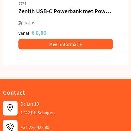
7731
Zenith USB-C Powerbank met Power Delivery R-ABS 5000 mAh
R-ABS
€ 8,86
vanaf
Meer informatie
Contact
De Lus 13
1742 PH Schagen
+31 226 422505