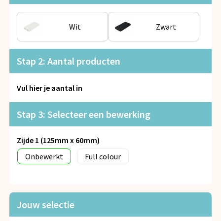
Snoepgoed
Wit
Zwart
Spellen voor binnen en buiten
Veiligheid, Auto en Fiets
Stap 2: Aantal producten
Vrije tijd en Strand
Vul hier je aantal in
Anti-stress
Stap 3: Selecteer een bewerking
Zijde 1 (125mm x 60mm)
Onbewerkt
Full colour
Jouw selectie