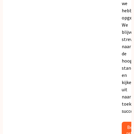
we
hebb
opgeb
We
blijve
strev
naar
de
hoogs
stand
en
kijken
uit
naar
toeko
succe
Bek
ref