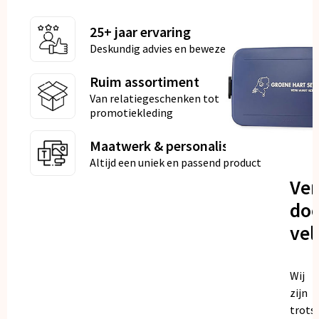
25+ jaar ervaring
Deskundig advies en bewezen kwaliteit
Ruim assortiment
Van relatiegeschenken tot
promotiekleding
Maatwerk & personalisatie
Altijd een uniek en passend product
Ve
doo
vel
Wij
zijn
trots