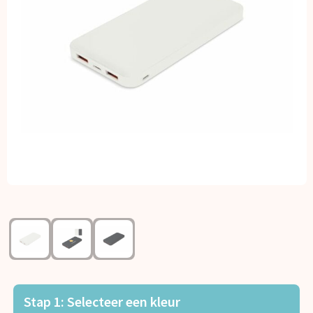
Kerst
Kinderen, Peuters en Baby's
Klokken, horloges en weerstations
Lampen en Gereedschap
Paraplu's
Persoonlijke verzorging
Reisbenodigdheden
Schrijfwaren
Sleutelhangers en Lanyards
Stap 1: Selecteer een kleur