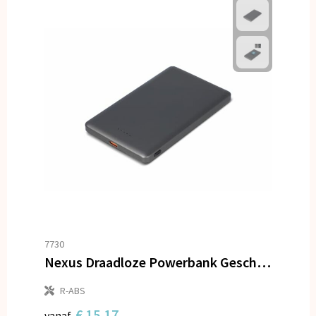
7730
Nexus Draadloze Powerbank Geschikt voor MagSafe R-ABS 5000 mAh
R-ABS
€ 15,17
vanaf