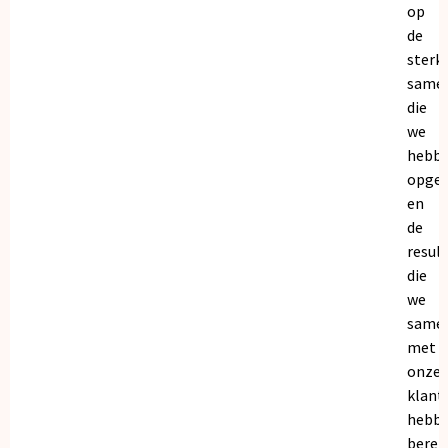
op
de
sterk
same
die
we
hebb
opge
en
de
resul
die
we
same
met
onze
klant
hebb
bereik