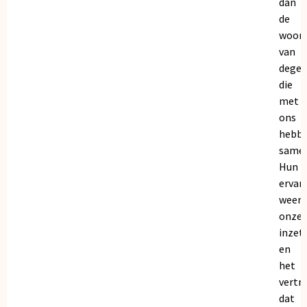
dan
de
woor
van
dege
die
met
ons
hebb
samen
Hun
ervar
weers
onze
inzet
en
het
vertr
dat