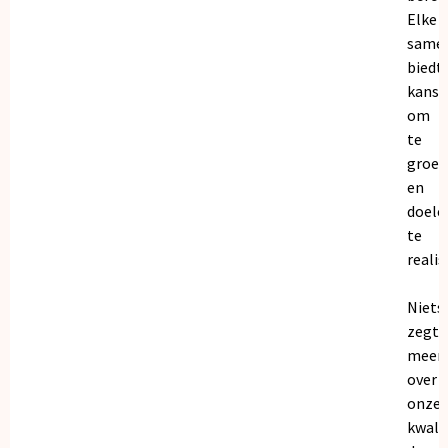
Elke
same
biedt
kanse
om
te
groei
en
doele
te
realis
Niets
zegt
meer
over
onze
kwalit