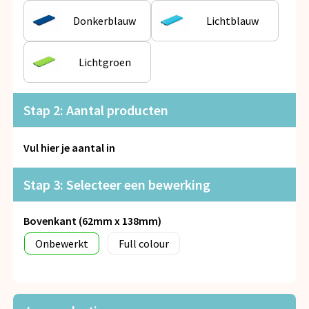
Snoepgoed
Donkerblauw
Lichtblauw
Spellen voor binnen en buiten
Lichtgroen
Veiligheid, Auto en Fiets
Stap 2: Aantal producten
Vrije tijd en Strand
Anti-stress
Vul hier je aantal in
Stap 3: Selecteer een bewerking
Bovenkant (62mm x 138mm)
Onbewerkt
Full colour