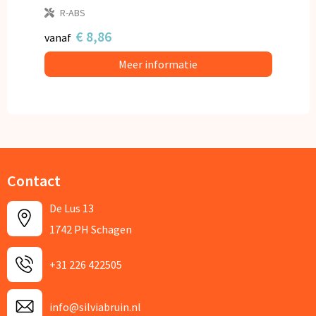
R-ABS
€ 8,86
vanaf
Meer informatie
Contact
De Lus 13
1742 PH Schagen
+31 226 422505
info@silviabruin.nl