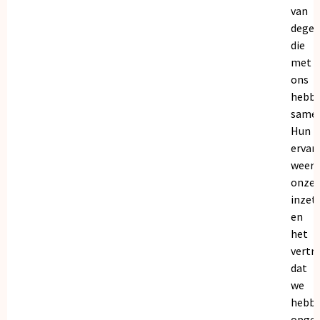
van
dege
die
met
ons
hebb
samen
Hun
ervar
weers
onze
inzet
en
het
vertr
dat
we
hebb
opgeb