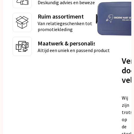
Deskundig advies en bewezen kwaliteit
Ruim assortiment
Van relatiegeschenken tot
promotiekleding
Maatwerk & personalisatie
Altijd een uniek en passend product
Ve
doo
vel
Wij
zijn
trots
op
de
sterk