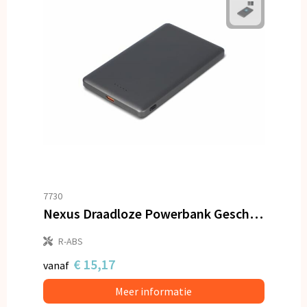
7730
Nexus Draadloze Powerbank Geschikt voor MagSafe R-ABS 5000 mAh
R-ABS
€ 15,17
vanaf
Meer informatie