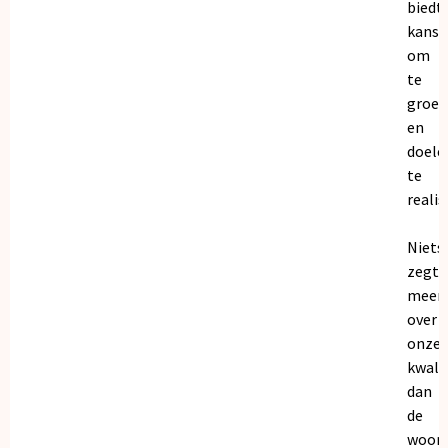
biedt
kanse
om
te
groei
en
doele
te
realis
Niets
zegt
meer
over
onze
kwalit
dan
de
woor