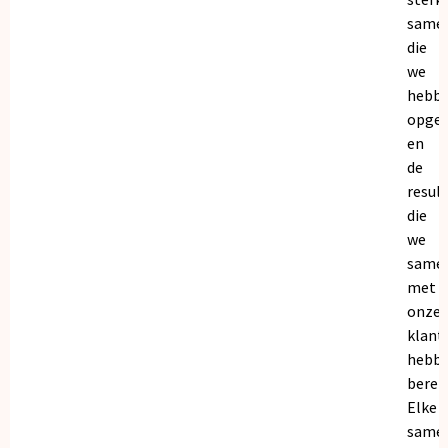
same
die
we
hebb
opge
en
de
resul
die
we
same
met
onze
klant
hebb
bereik
Elke
same