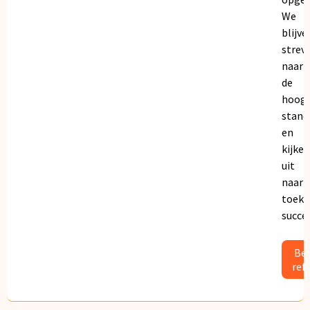
We
blijve
strev
naar
de
hoogs
stand
en
kijken
uit
naar
toeko
succe
Bek
ref