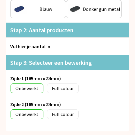
Snoepgoed
Blauw
Donker gun metal
Spellen voor binnen en buiten
Stap 2: Aantal producten
Veiligheid, Auto en Fiets
Vul hier je aantal in
Vrije tijd en Strand
Stap 3: Selecteer een bewerking
Anti-stress
Zijde 1 (165mm x 84mm)
Onbewerkt
Full colour
Zijde 2 (165mm x 84mm)
Onbewerkt
Full colour