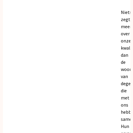
Niets
zegt
meer
over
onze
kwalit
dan
de
woor
van
dege
die
met
ons
hebb
samen
Hun