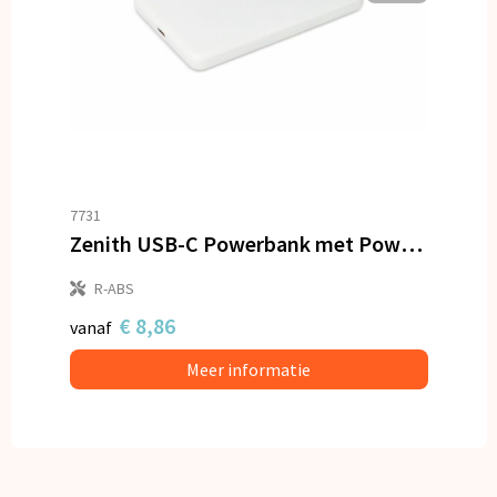
7731
Zenith USB-C Powerbank met Power Delivery R-ABS 5000 mAh
R-ABS
€ 8,86
vanaf
Meer informatie