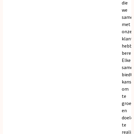
die
we
same
met
onze
klant
hebb
bereik
Elke
same
biedt
kanse
om
te
groei
en
doele
te
realis