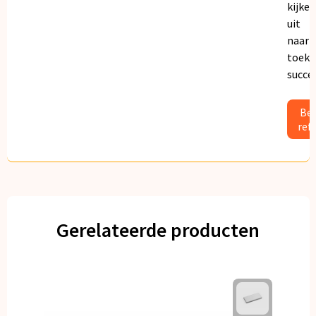
kijken
uit
naar
toeko
succe
Bek
ref
Gerelateerde producten