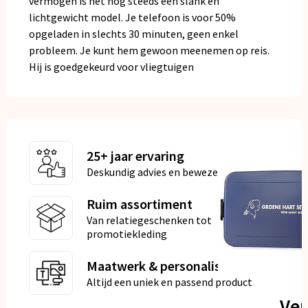
vermogen is het nog steeds een slank en
lichtgewicht model. Je telefoon is voor 50%
opgeladen in slechts 30 minuten, geen enkel
probleem. Je kunt hem gewoon meenemen op reis.
Hij is goedgekeurd voor vliegtuigen
25+ jaar ervaring
Deskundig advies en bewezen kwaliteit
Ruim assortiment
Van relatiegeschenken tot
promotiekleding
Maatwerk & personalisatie
Altijd een uniek en passend product
Ve