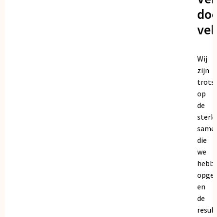
doo
vel
Wij
zijn
trots
op
de
sterk
same
die
we
hebb
opge
en
de
resul