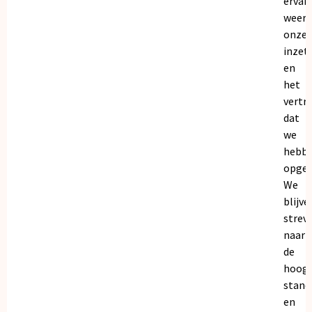
ervar
weers
onze
inzet
en
het
vertr
dat
we
hebb
opgeb
We
blijve
strev
naar
de
hoogs
stand
en