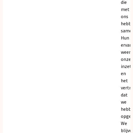
die
met
ons
hebb
samen
Hun
ervar
weers
onze
inzet
en
het
vertr
dat
we
hebb
opgeb
We
blijve