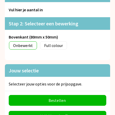
Snoepgoed
Vul hier je aantal in
Spellen voor binnen en buiten
Stap 2: Selecteer een bewerking
Veiligheid, Auto en Fiets
Bovenkant (80mm x 50mm)
Vrije tijd en Strand
Onbewerkt
Full colour
Anti-stress
Jouw selectie
Selecteer jouw opties voor de prijsopgave.
Bestellen