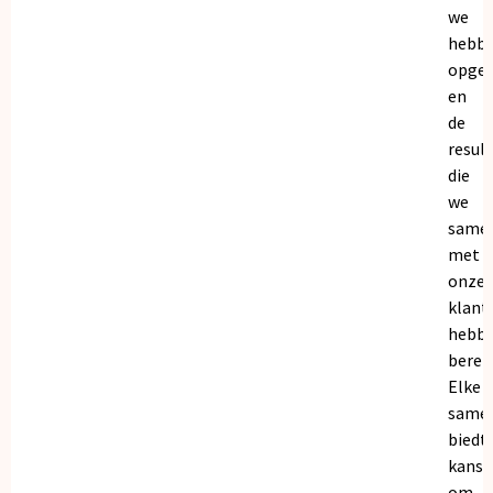
we
hebb
opge
en
de
resul
die
we
same
met
onze
klant
hebb
bereik
Elke
same
biedt
kanse
om