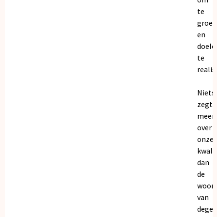
te
groei
en
doele
te
realis
Niets
zegt
meer
over
onze
kwalit
dan
de
woor
van
dege