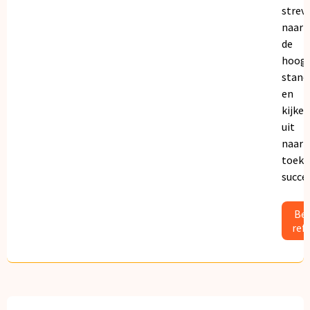
strev
naar
de
hoogs
stand
en
kijken
uit
naar
toeko
succe
Bek
ref