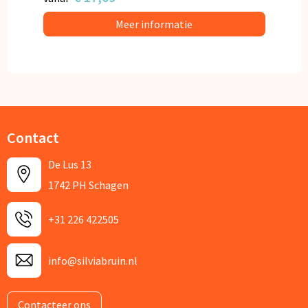
Meer informatie
Contact
De Lus 13
1742 PH Schagen
+31 226 422505
info@silviabruin.nl
Contacteer ons