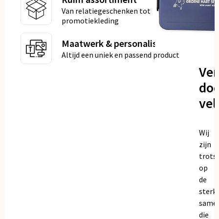
Van relatiegeschenken tot
promotiekleding
Maatwerk & personalisatie
Altijd een uniek en passend product
Ve
doo
vel
Wij
zijn
trots
op
de
sterk
same
die