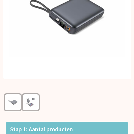
Kerst
Kinderen, Peuters en Baby's
Klokken, horloges en weerstations
Lampen en Gereedschap
Paraplu's
Persoonlijke verzorging
Reisbenodigdheden
Schrijfwaren
Sleutelhangers en Lanyards
Stap 1: Aantal producten