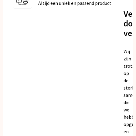
Altijd een uniek en passend product
Ve
doo
vel
Wij
zijn
trots
op
de
sterk
same
die
we
hebb
opge
en