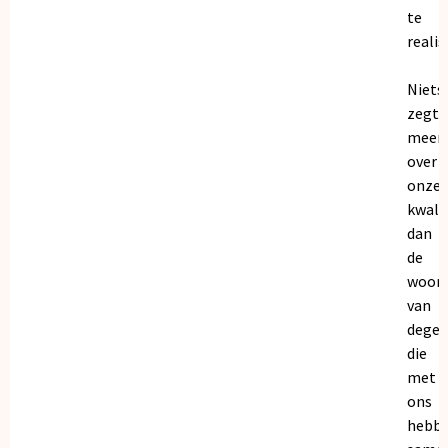
te
realis
Niets
zegt
meer
over
onze
kwalit
dan
de
woor
van
dege
die
met
ons
hebb