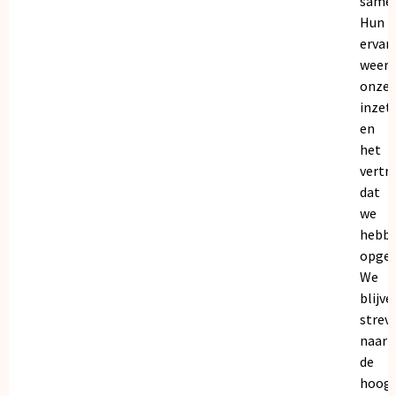
samen
Hun
ervar
weers
onze
inzet
en
het
vertr
dat
we
hebb
opgeb
We
blijve
strev
naar
de
hoogs