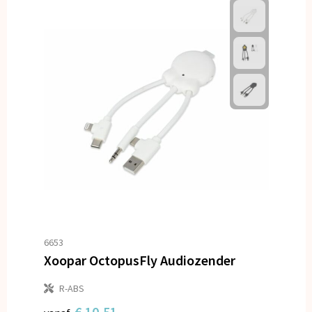
6653
Xoopar OctopusFly Audiozender
R-ABS
€ 10,51