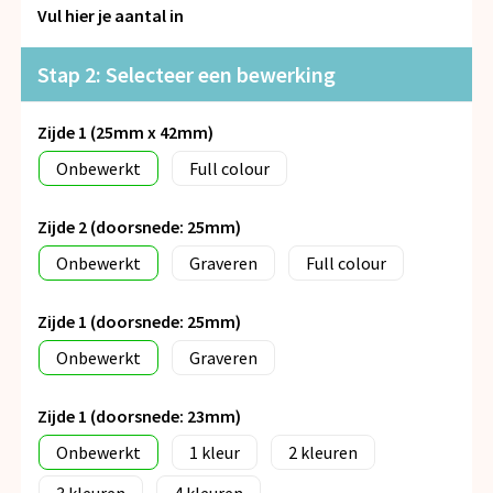
Snoepgoed
Vul hier je aantal in
Spellen voor binnen en buiten
Stap 2: Selecteer een bewerking
Veiligheid, Auto en Fiets
Zijde 1 (25mm x 42mm)
Onbewerkt
Full colour
Vrije tijd en Strand
Zijde 2 (doorsnede: 25mm)
Anti-stress
Onbewerkt
Graveren
Full colour
Zijde 1 (doorsnede: 25mm)
Onbewerkt
Graveren
Zijde 1 (doorsnede: 23mm)
Onbewerkt
1
2