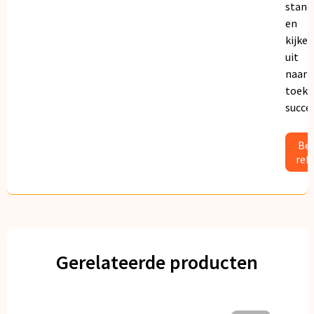
stand
en
kijken
uit
naar
toeko
succe
Bek
ref
Gerelateerde producten