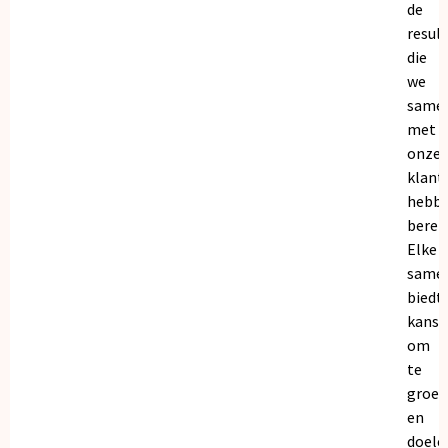
de
resul
die
we
same
met
onze
klant
hebb
bereik
Elke
same
biedt
kanse
om
te
groei
en
doele