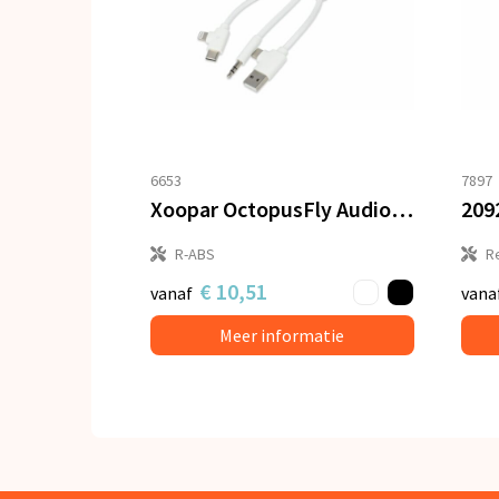
6653
7897
Xoopar OctopusFly Audiozender
R-ABS
R
€ 10,51
vanaf
vana
Meer informatie