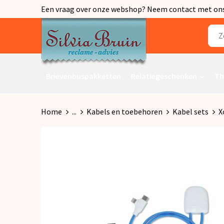
Een vraag over onze webshop? Neem contact met ons o
Brievenbuspakketten
Relatiegeschenken
Th
Home
...
Kabels en toebehoren
Kabel sets
X