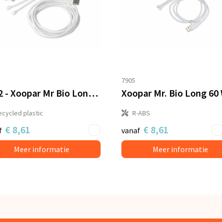
7905
2092 - Xoopar Mr Bio Long 60 W PD Multi Oplaadkabel 2 Meter
ecycled plastic
R-ABS
€ 8,61
€ 8,61
f
vanaf
Meer informatie
Meer informatie