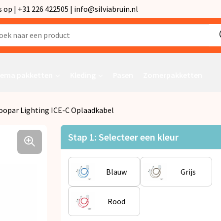
p | +31 226 422505 | info@silviabruin.nl
ema pakketten
Kleding
Pasen
Zomerpakketten
oopar Lighting ICE-C Oplaadkabel
Stap 1: Selecteer een kleur
Blauw
Grijs
Rood