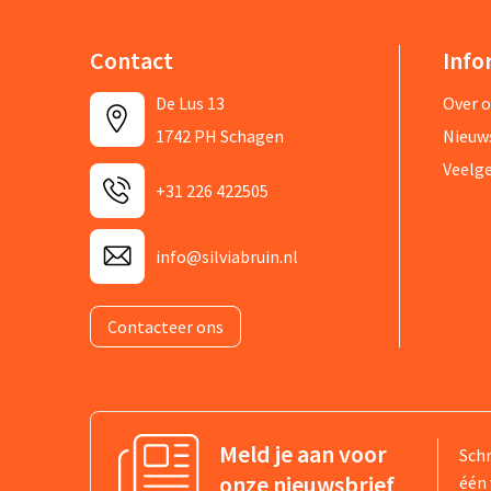
Contact
Info
De Lus 13
Over 
1742 PH Schagen
Nieuw
Veelg
+31 226 422505
info@silviabruin.nl
Contacteer ons
Meld je aan voor
Schr
onze nieuwsbrief
één 