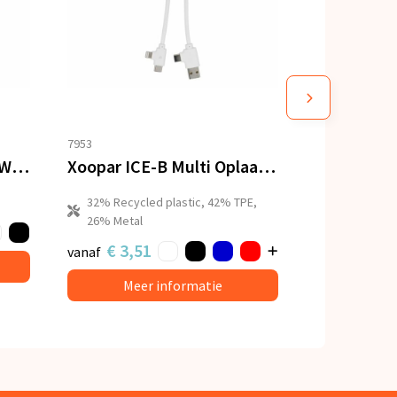
7953
Xoopar Mr. Bio Long 60 W PD Multi Oplaadkabel 1.2 Meter
Xoopar ICE-B Multi Oplaadkabel
32% Recycled plastic, 42% TPE,
26% Metal
€ 3,51
vanaf
Meer informatie