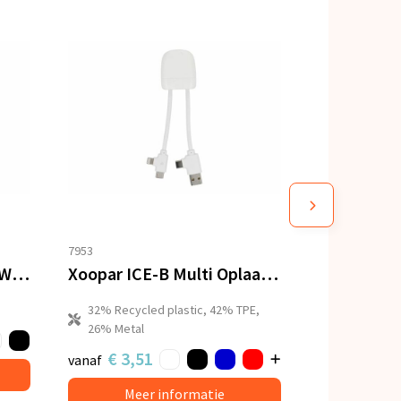
7953
Xoopar Mr. Bio Long 60 W PD Multi Oplaadkabel 1.2 Meter
Xoopar ICE-B Multi Oplaadkabel
32% Recycled plastic, 42% TPE,
26% Metal
€ 3,51
vanaf
Meer informatie