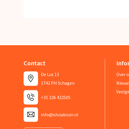
Contact
Info
De Lus 13
Over 
1742 PH Schagen
Nieuw
Veelg
+31 226 422505
info@silviabruin.nl