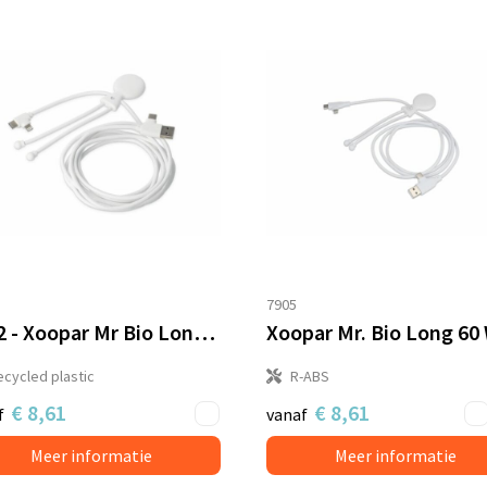
7905
2092 - Xoopar Mr Bio Long 60 W PD Multi Oplaadkabel 2 Meter
ecycled plastic
R-ABS
€ 8,61
€ 8,61
f
vanaf
Meer informatie
Meer informatie