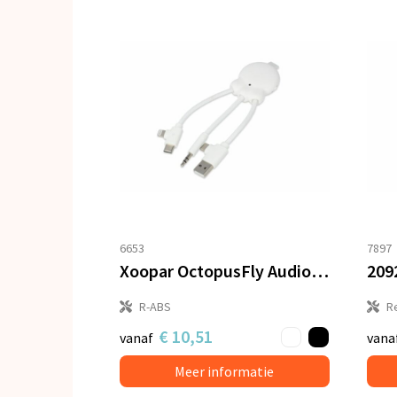
6653
7897
Xoopar OctopusFly Audiozender
R-ABS
R
€ 10,51
vanaf
vana
Meer informatie