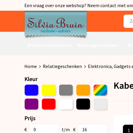
Een vraag over onze webshop? Neem contact met ons o
Brievenbuspakketten
Relatiegeschenken
Th
Home
Relatiegeschenken
Elektronica, Gadgets 
Kleur
Kabe
Prijs
€
t/m
€
1