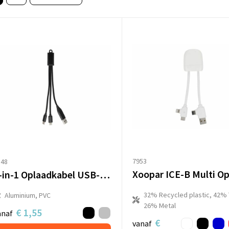
7953
148
2-in-1 Oplaadkabel USB-A/C naar USB-C & Lightning Aluminium
32% Recycled plastic, 42% 
Aluminium, PVC
26% Metal
€ 1,55
anaf
€
vanaf