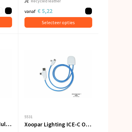
Recycled leather
€ 5,22
vanaf
Selecteer opties
5531
Xoopar Mr. Bio Long Multi Kabel USB-C 1 Meter
Xoopar Lighting ICE-C Oplaadkabel