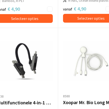
R-ABS, Ocean bound plastic
Bamboo, R-PET
€ 4,90
€ 4,90
vanaf
anaf
Selecteer opties
Selecteer opties
8588
738
Multifunctionele 4-in-1 Kabel Sleutelhanger formaat 60 W