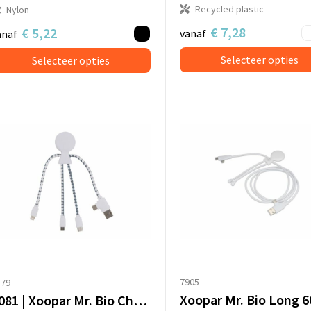
Recycled plastic
Nylon
€ 7,28
€ 5,22
vanaf
anaf
Selecteer opties
Selecteer opties
7905
179
2081 | Xoopar Mr. Bio Charging cable