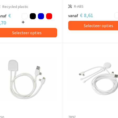
R-ABS
Recycled plastic
€ 8,61
€
vanaf
anaf
,70
Selecteer opties
Selecteer opties
7897
150