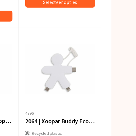
Selecteer opties
4796
2087 | Xoopar Eco Octopus Oplaadkabel
2064 | Xoopar Buddy Eco Charging Cable
Recycled plastic