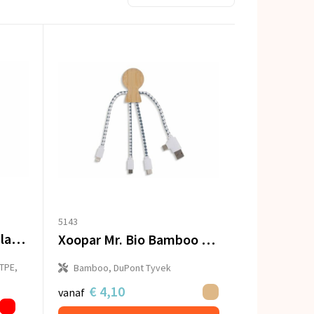
5143
Xoopar ICE-B Multi Oplaadkabel
Xoopar Mr. Bio Bamboo Charging Cable
TPE,
Bamboo, DuPont Tyvek
€ 4,10
vanaf