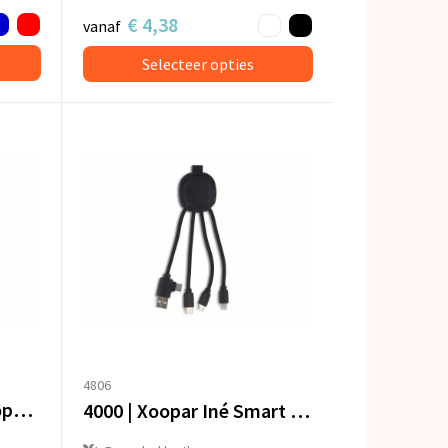
€ 4,38
vanaf
Selecteer opties
4806
4009| Xoopar Eco Octopus Oplaadkabel Ocean Bound Plastic
4000 | Xoopar Iné Smart Charging cable with NFC