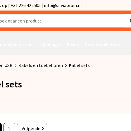
p | +31 226 422505 | info@silviabruin.nl
ema pakketten
Kleding
Pasen
Zomerpakketten
en USB
Kabels en toebehoren
Kabel sets
l sets
2
Volgende