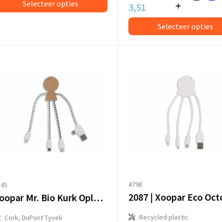
Selecteer opties
3,51
Selecteer opties
4798
145
Xoopar Mr. Bio Kurk Oplaadkabel
Recycled plastic
Cork, DuPont Tyvek