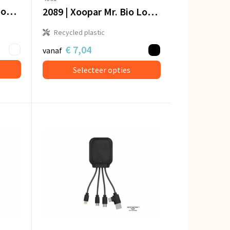
2092 - Xoopar Mr Bio Long 60 W PD Multi Oplaadkabel 2 Meter
2089 | Xoopar Mr. Bio Long Power Delivery Oplaadkabel
Recycled plastic
€ 7,04
vanaf
Selecteer opties