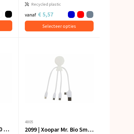
Recycled plastic
€ 5,57
vanaf
Selecteer opties
4805
Xoopar Mr. Bio Long 60 W PD Multi Oplaadkabel 1.2 Meter
2099 | Xoopar Mr. Bio Smart Oplaadkabel met NFC