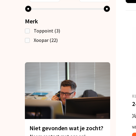
Merk
Toppoint
(3)
Xoopar
(22)
8
v
Niet gevonden wat je zocht?