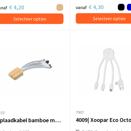
€ 4,30
€ 4,20
vanaf
anaf
Selecteer opties
Selecteer opties
7907
310
Oplaadkabel bamboe met R-PET