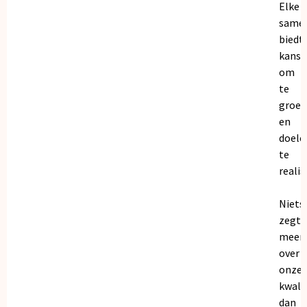
Elke
same
biedt
kanse
om
te
groei
en
doele
te
realis
Niets
zegt
meer
over
onze
kwalit
dan