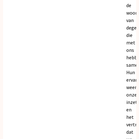
de
woor
van
dege
die
met
ons
hebb
samen
Hun
ervar
weers
onze
inzet
en
het
vertr
dat