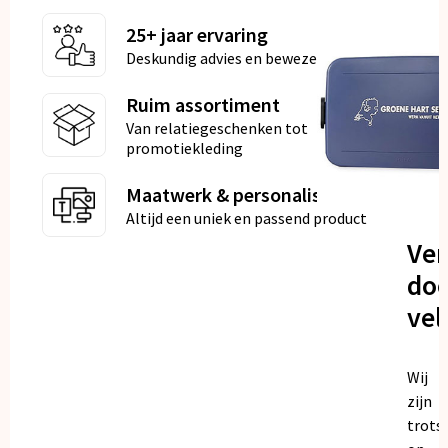
25+ jaar ervaring
Deskundig advies en bewezen kwaliteit
Ruim assortiment
Van relatiegeschenken tot
promotiekleding
Maatwerk & personalisatie
Altijd een uniek en passend product
Ve
doo
vel
Wij
zijn
trots