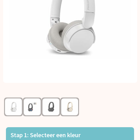
Kerst
Kinderen, Peuters en Baby's
Klokken, horloges en weerstations
Lampen en Gereedschap
Paraplu's
Persoonlijke verzorging
Reisbenodigdheden
Schrijfwaren
Sleutelhangers en Lanyards
Stap 1: Selecteer een kleur