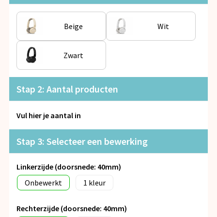
Snoepgoed
Beige
Wit
Spellen voor binnen en buiten
Veiligheid, Auto en Fiets
Zwart
Vrije tijd en Strand
Stap 2: Aantal producten
Anti-stress
Vul hier je aantal in
Stap 3: Selecteer een bewerking
Linkerzijde (doorsnede: 40mm)
Onbewerkt
1
Rechterzijde (doorsnede: 40mm)