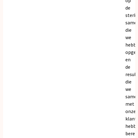
op
de
sterk
same
die
we
hebb
opge
en
de
resul
die
we
same
met
onze
klant
hebb
bereik