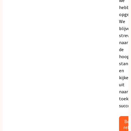
we
hebb
opgeb
We
blijve
strev
naar
de
hoogs
stand
en
kijken
uit
naar
toeko
succe
Bek
ref