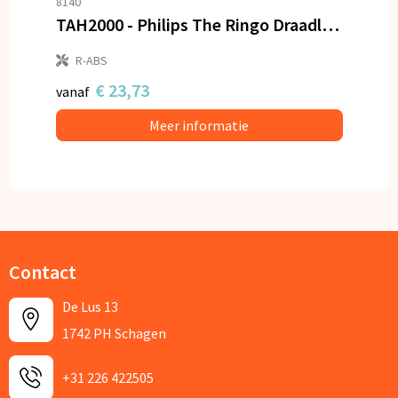
8140
TAH2000 - Philips The Ringo Draadloze on-ear-koptelefoon
R-ABS
€ 23,73
vanaf
Meer informatie
Contact
De Lus 13
1742 PH Schagen
+31 226 422505