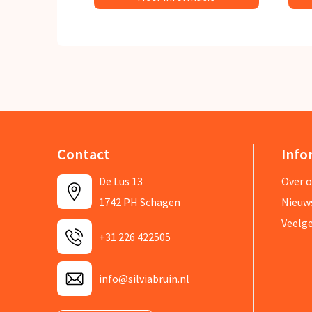
Contact
Info
De Lus 13
Over 
1742 PH Schagen
Nieuw
Veelg
+31 226 422505
info@silviabruin.nl