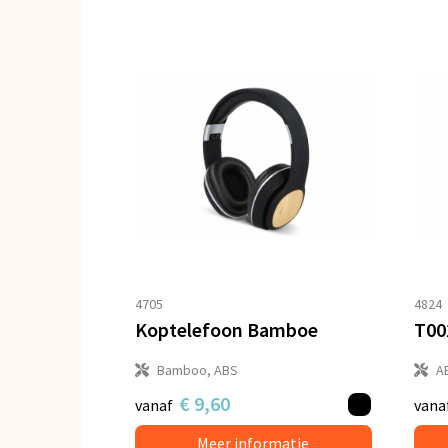
4705
4824
Koptelefoon Bamboe
Bamboo, ABS
A
€ 9,60
vanaf
vana
Meer informatie