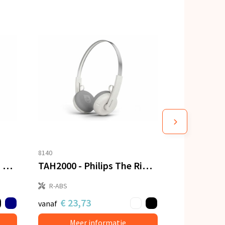
8140
M-272 | Muse Bluetooth Headphones
TAH2000 - Philips The Ringo Draadloze on-ear-koptelefoon
R-ABS
€ 23,73
vanaf
Meer informatie