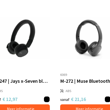
6069
T00247 | Jays x-Seven bluetooth hoofdtelefoon
BS
ABS
€ 12,97
€ 21,16
f
vanaf
Meer informatie
Meer informatie