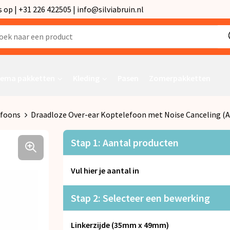
p | +31 226 422505 | info@silviabruin.nl
ema pakketten
Kleding
Pasen
Zomerpakketten
efoons
Draadloze Over-ear Koptelefoon met Noise Canceling (
Stap 1: Aantal producten
Vul hier je aantal in
Stap 2: Selecteer een bewerking
Linkerzijde (35mm x 49mm)