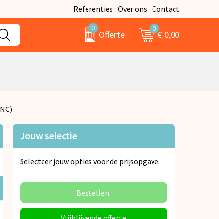
Referenties
Over ons
Contact
0
0
€ 0,00
Offerte
ANC)
Jouw selectie
Selecteer jouw opties voor de prijsopgave.
Bestellen
Vrijblijvende offerte