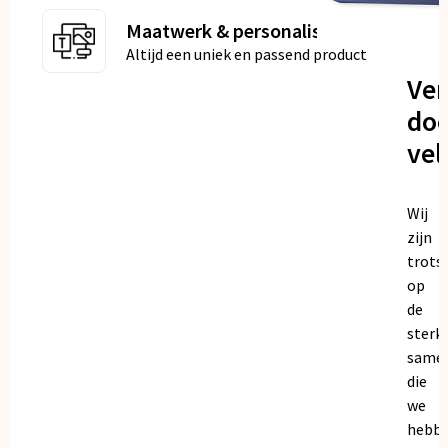
Maatwerk & personalisatie
Altijd een uniek en passend product
Ve
doo
vel
Wij
zijn
trots
op
de
sterk
same
die
we
hebb