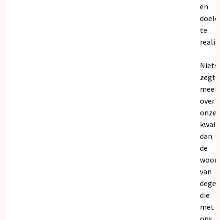
en
doele
te
realis
Niets
zegt
meer
over
onze
kwalit
dan
de
woor
van
dege
die
met
ons