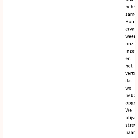
hebb
samen
Hun
ervar
weers
onze
inzet
en
het
vertr
dat
we
hebb
opgeb
We
blijve
strev
naar