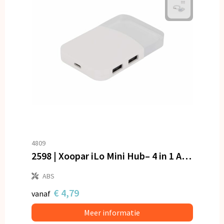
4809
2598 | Xoopar iLo Mini Hub– 4 in 1 Adapter – USB 2.0 Data Transfer - Splitter
ABS
€ 4,79
vanaf
Meer informatie