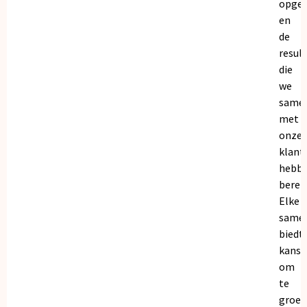
opge
en
de
resul
die
we
same
met
onze
klant
hebb
bereik
Elke
same
biedt
kanse
om
te
groei