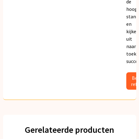
de
hoogs
stand
en
kijken
uit
naar
toeko
succe
Bek
ref
Gerelateerde producten