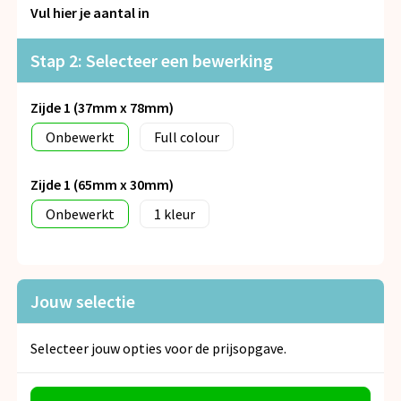
Snoepgoed
Vul hier je aantal in
Spellen voor binnen en buiten
Stap 2: Selecteer een bewerking
Veiligheid, Auto en Fiets
Zijde 1 (37mm x 78mm)
Onbewerkt
Full colour
Vrije tijd en Strand
Zijde 1 (65mm x 30mm)
Anti-stress
Onbewerkt
1
Jouw selectie
Selecteer jouw opties voor de prijsopgave.