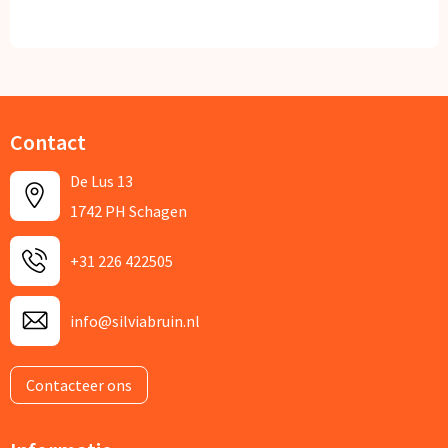
Contact
De Lus 13
1742 PH Schagen
+31 226 422505
info@silviabruin.nl
Contacteer ons