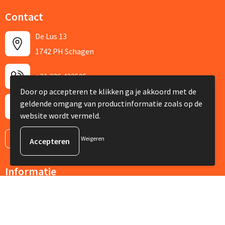
Contact
De Lus 13
1742 PH Schagen
+31 226 422505
Door op accepteren te klikken ga je akkoord met de
geldende omgang van productinformatie zoals op de
info@silviabruin.nl
website wordt vermeld.
Contacteer ons
Weigeren
Informatie
Over ons
Nieuwsbrief
Veelgestelde vragen