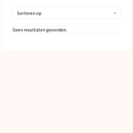
Kerst
Kinderen, Peuters en Baby's
Geen resultaten gevonden.
Klokken, horloges en weerstations
Lampen en Gereedschap
Paraplu's
Persoonlijke verzorging
Reisbenodigdheden
Schrijfwaren
Sleutelhangers en Lanyards