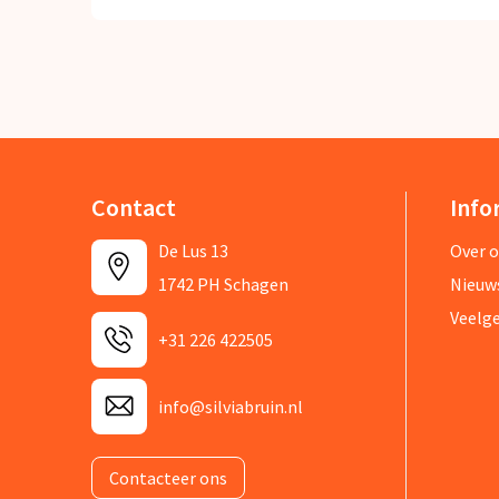
Contact
Info
De Lus 13
Over 
1742 PH Schagen
Nieuw
Veelg
+31 226 422505
info@silviabruin.nl
Contacteer ons