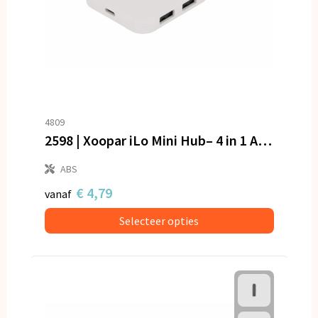
4809
2598 | Xoopar iLo Mini Hub– 4 in 1 Adapter – USB 2.0 Data Transfer - Splitter
ABS
€ 4,79
vanaf
Selecteer opties