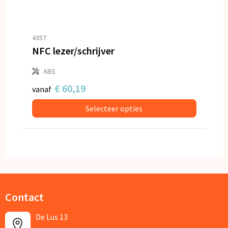
4357
NFC lezer/schrijver
ABS
€ 60,19
vanaf
Selecteer opties
Contact
De Lus 13