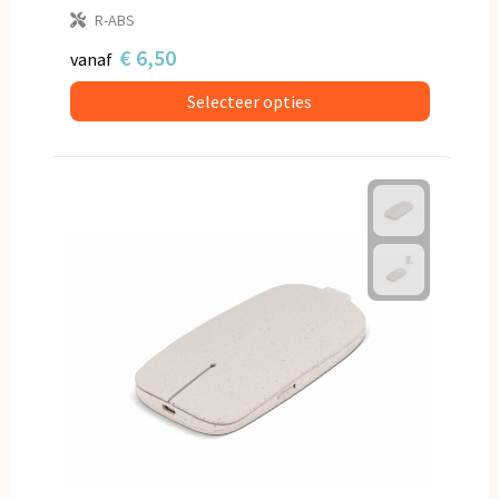
R-ABS
€ 6,50
vanaf
Selecteer opties