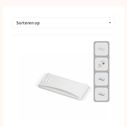
Kerst
Kinderen, Peuters en Baby's
Klokken, horloges en weerstations
Lampen en Gereedschap
Paraplu's
Persoonlijke verzorging
Reisbenodigdheden
Schrijfwaren
Sleutelhangers en Lanyards