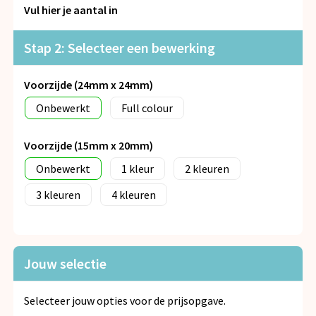
Snoepgoed
Vul hier je aantal in
Spellen voor binnen en buiten
Stap 2: Selecteer een bewerking
Veiligheid, Auto en Fiets
Voorzijde (24mm x 24mm)
Onbewerkt
Full colour
Vrije tijd en Strand
Voorzijde (15mm x 20mm)
Anti-stress
Onbewerkt
1
2
3
4
Jouw selectie
Selecteer jouw opties voor de prijsopgave.