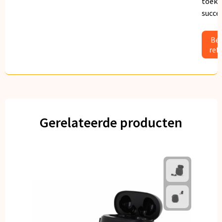
toeko
succe
Bek
ref
Gerelateerde producten