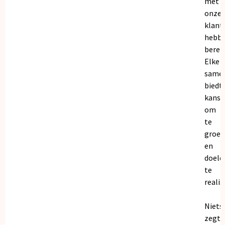
met
onze
klant
hebb
bereik
Elke
same
biedt
kanse
om
te
groei
en
doele
te
realis
Niets
zegt