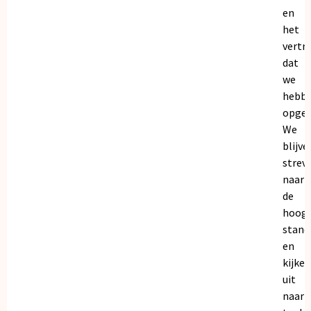
en
het
vertr
dat
we
hebb
opgeb
We
blijve
strev
naar
de
hoogs
stand
en
kijken
uit
naar