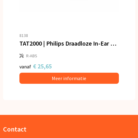
8138
TAT2000 | Philips Draadloze In-Ear Oordopjes
R-ABS
€ 25,65
vanaf
Meer informatie
Contact