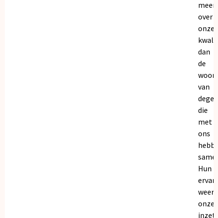
meer
over
onze
kwalit
dan
de
woor
van
dege
die
met
ons
hebb
samen
Hun
ervar
weers
onze
inzet