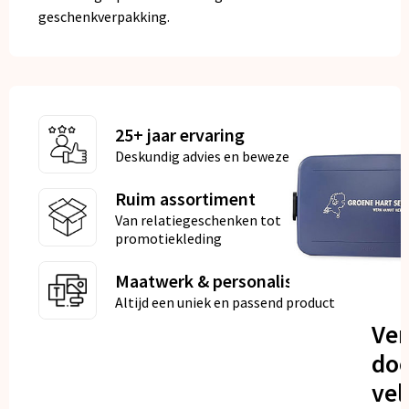
geschenkverpakking.
25+ jaar ervaring
Deskundig advies en bewezen kwaliteit
Ruim assortiment
Van relatiegeschenken tot
promotiekleding
Maatwerk & personalisatie
Altijd een uniek en passend product
Ve
doo
vel