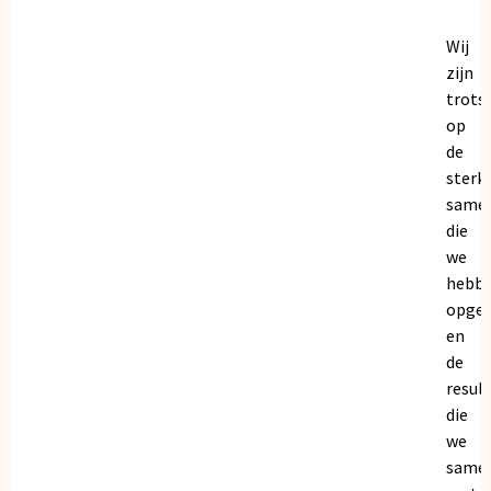
Wij
zijn
trots
op
de
sterk
same
die
we
hebb
opge
en
de
resul
die
we
same