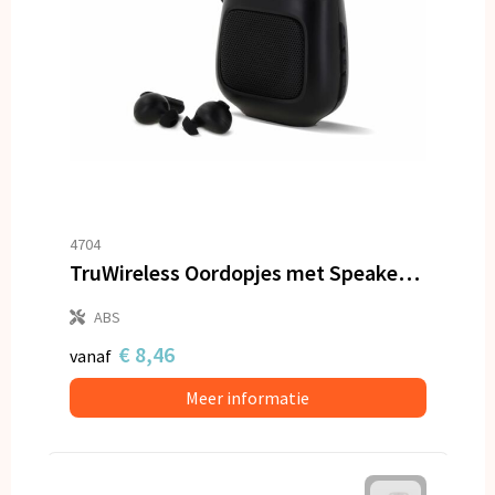
4704
TruWireless Oordopjes met Speaker 3W
ABS
€ 8,46
vanaf
Meer informatie