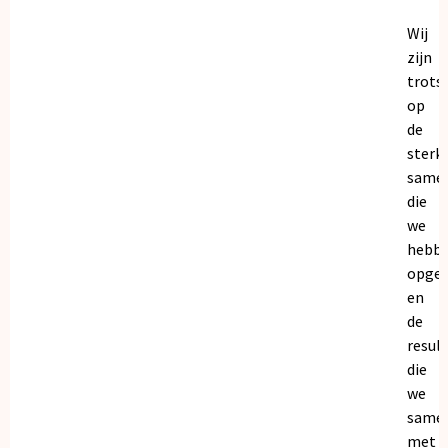
Wij
zijn
trots
op
de
sterk
same
die
we
hebb
opge
en
de
resul
die
we
same
met