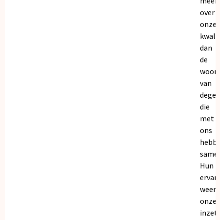
meer
over
onze
kwalit
dan
de
woor
van
dege
die
met
ons
hebb
samen
Hun
ervar
weers
onze
inzet