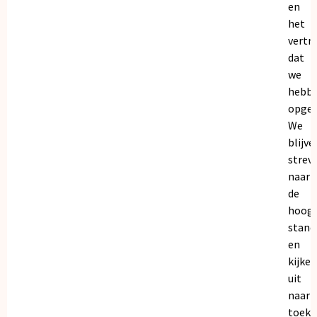
en
het
vertr
dat
we
hebb
opgeb
We
blijve
strev
naar
de
hoogs
stand
en
kijken
uit
naar
toeko