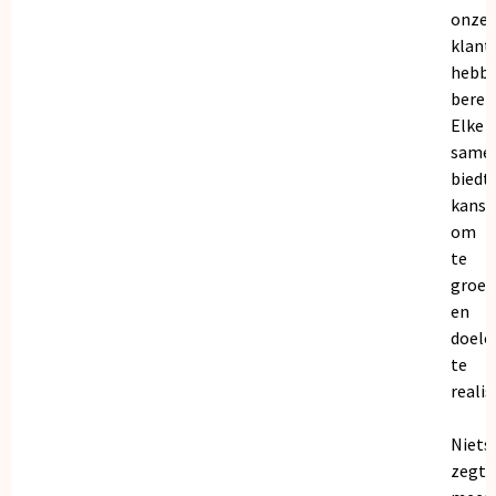
onze
klant
hebb
bereik
Elke
same
biedt
kanse
om
te
groei
en
doele
te
realis
Niets
zegt