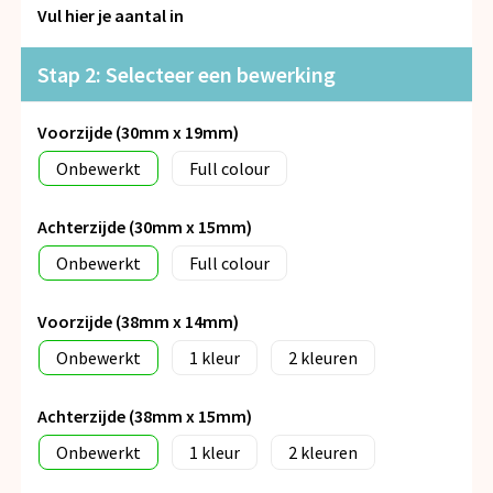
Snoepgoed
Vul hier je aantal in
Spellen voor binnen en buiten
Stap 2: Selecteer een bewerking
Veiligheid, Auto en Fiets
Voorzijde (30mm x 19mm)
Onbewerkt
Full colour
Vrije tijd en Strand
Achterzijde (30mm x 15mm)
Anti-stress
Onbewerkt
Full colour
Voorzijde (38mm x 14mm)
Onbewerkt
1
2
Achterzijde (38mm x 15mm)
Onbewerkt
1
2