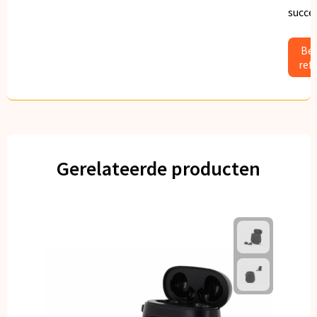
succe
Bek
ref
Gerelateerde producten