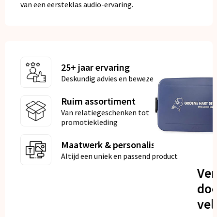
van een eersteklas audio-ervaring.
25+ jaar ervaring
Deskundig advies en bewezen kwaliteit
Ruim assortiment
Van relatiegeschenken tot
promotiekleding
Maatwerk & personalisatie
Altijd een uniek en passend product
Ve
doo
vel