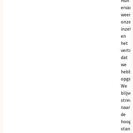
Hun
ervar
weers
onze
inzet
en
het
vertr
dat
we
hebb
opgeb
We
blijve
strev
naar
de
hoogs
stand