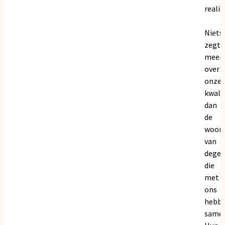
realis
Niets
zegt
meer
over
onze
kwalit
dan
de
woor
van
dege
die
met
ons
hebb
samen