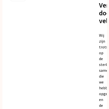
Ve
doo
vel
Wij
zijn
trots
op
de
sterk
same
die
we
hebb
opge
en
de