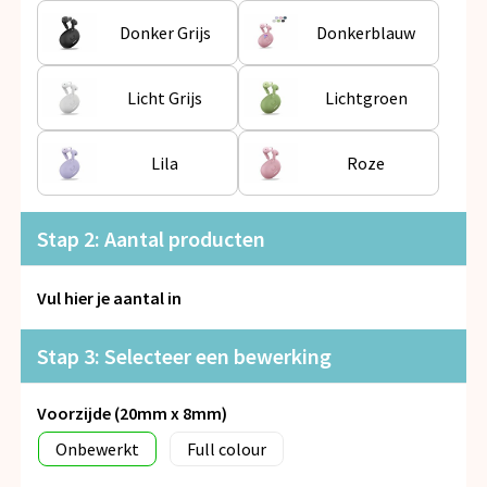
Snoepgoed
Donker Grijs
Donkerblauw
Spellen voor binnen en buiten
Licht Grijs
Lichtgroen
Veiligheid, Auto en Fiets
Lila
Roze
Vrije tijd en Strand
Anti-stress
Stap 2: Aantal producten
Vul hier je aantal in
Stap 3: Selecteer een bewerking
Voorzijde (20mm x 8mm)
Onbewerkt
Full colour