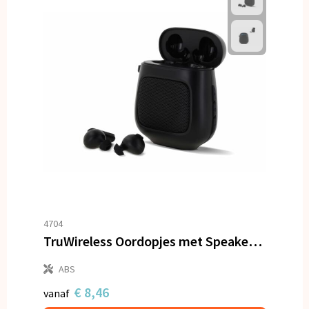
4704
TruWireless Oordopjes met Speaker 3W
ABS
€ 8,46
vanaf