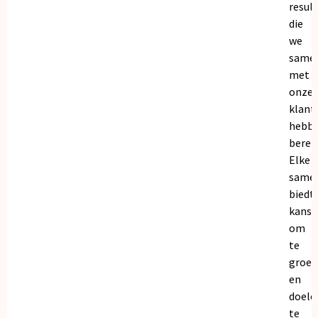
resul
die
we
same
met
onze
klant
hebb
bereik
Elke
same
biedt
kanse
om
te
groei
en
doele
te