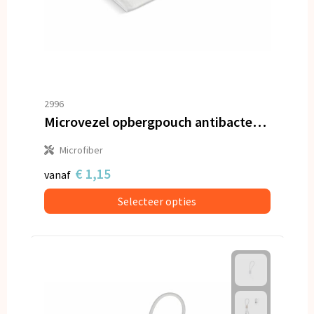
2996
Microvezel opbergpouch antibacterieel 9 x 18 cm
Microfiber
€ 1,15
vanaf
Selecteer opties