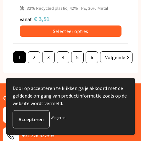
32% Recycled plastic, 42% TPE, 26% Metal
€ 3,51
vanaf
Selecteer opties
1
2
3
4
5
6
Volgende
Door op accepteren te klikken ga je akkoord met de
geldende omgang van productinformatie zoals op de
Contact
website wordt vermeld.
De Lus 13
Weigeren
1742 PH Schagen
+31 226 422505