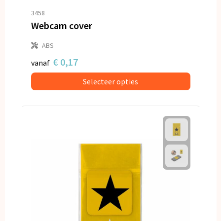
Snoepgoed
3458
Webcam cover
Spellen voor binnen en buiten
ABS
Veiligheid, Auto en Fiets
€ 0,17
vanaf
Vrije tijd en Strand
Selecteer opties
Anti-stress