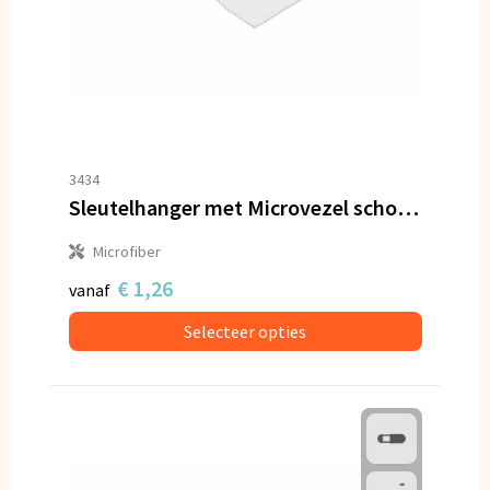
3434
Sleutelhanger met Microvezel schoonmaakdoekje antibacterieel
Microfiber
€ 1,26
vanaf
Selecteer opties