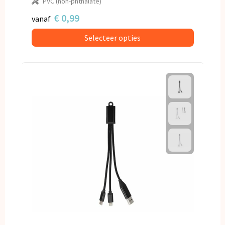
PVC (non-phthalate)
€ 0,99
vanaf
Selecteer opties