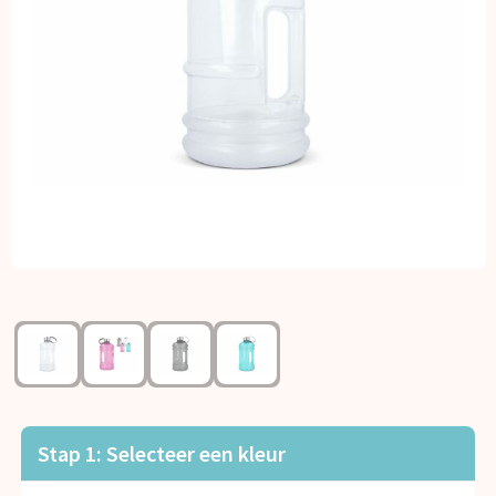
Kerst
Kinderen, Peuters en Baby's
Klokken, horloges en weerstations
Lampen en Gereedschap
Paraplu's
Persoonlijke verzorging
Reisbenodigdheden
Schrijfwaren
Stap 1: Selecteer een kleur
Sleutelhangers en Lanyards