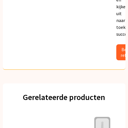
kijken
uit
naar
toeko
succe
Bek
ref
Gerelateerde producten