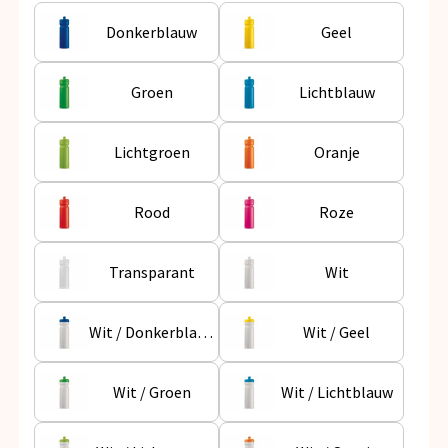
Snoepgoed
Donkerblauw
Geel
Spellen voor binnen en buiten
Groen
Lichtblauw
Veiligheid, Auto en Fiets
Lichtgroen
Oranje
Vrije tijd en Strand
Anti-stress
Rood
Roze
Transparant
Wit
Wit / Donkerblauw
Wit / Geel
Wit / Groen
Wit / Lichtblauw