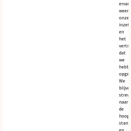
ervar
weers
onze
inzet
en
het
vertr
dat
we
hebb
opgeb
We
blijve
strev
naar
de
hoogs
stand
en