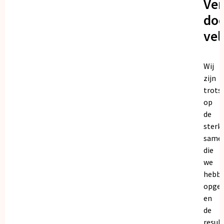
Ve
doo
vel
Wij
zijn
trots
op
de
sterk
same
die
we
hebb
opge
en
de
resul