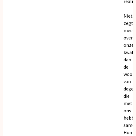
realis
Niets
zegt
meer
over
onze
kwalit
dan
de
woor
van
dege
die
met
ons
hebb
samen
Hun