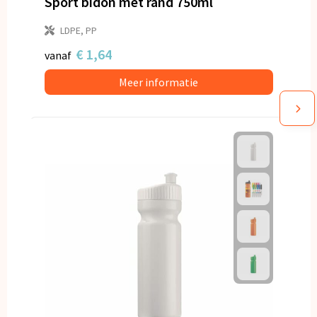
Sport bidon met rand 750ml
LDPE, PP
€ 1,64
vanaf
Meer informatie