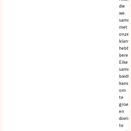
die
we
same
met
onze
klant
hebb
bereik
Elke
same
biedt
kanse
om
te
groei
en
doele
te