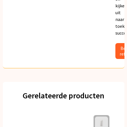
kijken
uit
naar
toeko
succe
Bek
ref
Gerelateerde producten