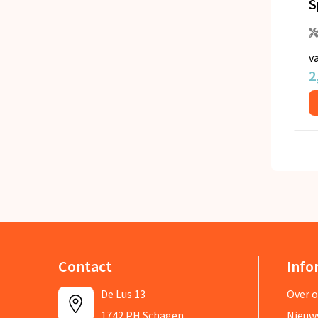
v
2
Contact
Info
De Lus 13
Over 
1742 PH Schagen
Nieuw