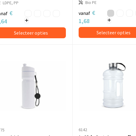
Bio PE
LDPE, PP
€
€
vanaf
anaf
1,68
,64
Selecteer opties
Selecteer opties
6142
775