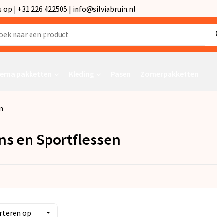
p | +31 226 422505 | info@silviabruin.nl
ema pakketten
Kleding
Pasen
Zomerpakketten
n
ns en Sportflessen