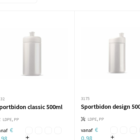
3175
132
Sportbidon design 50
portbidon classic 500ml
LDPE, PP
LDPE, PP
€
€
vanaf
anaf
0,98
,98