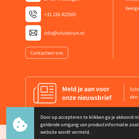
Veelg
+31 226 422505
info@silviabruin.nl
Contacteer ons
Meld je aan voor
Schr
onze nieuwsbrief
één 
Door op accepteren te klikken ga je akkoord m
geldende omgang van productinformatie zoal
website wordt vermeld.