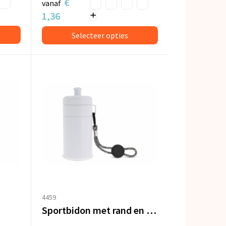
€
vanaf
1,36
Selecteer opties
4459
Sportbidon met rand en koord 500ml