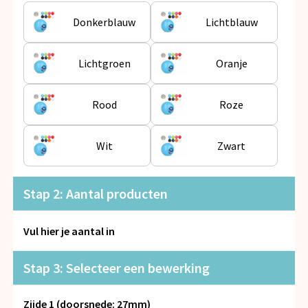
Snoepgoed
Donkerblauw
Lichtblauw
Spellen voor binnen en buiten
Lichtgroen
Oranje
Veiligheid, Auto en Fiets
Rood
Roze
Vrije tijd en Strand
Anti-stress
Wit
Zwart
Stap 2: Aantal producten
Vul hier je aantal in
Stap 3: Selecteer een bewerking
Zijde 1 (doorsnede: 27mm)