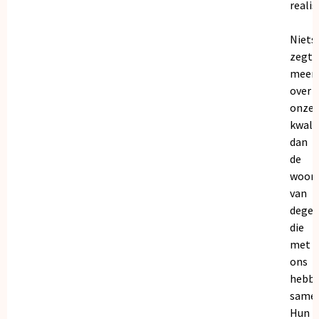
realis
Niets
zegt
meer
over
onze
kwalit
dan
de
woor
van
dege
die
met
ons
hebb
samen
Hun