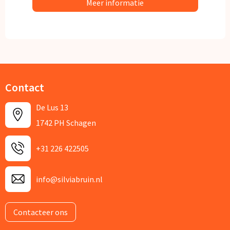
Meer informatie
Contact
De Lus 13
1742 PH Schagen
+31 226 422505
info@silviabruin.nl
Contacteer ons