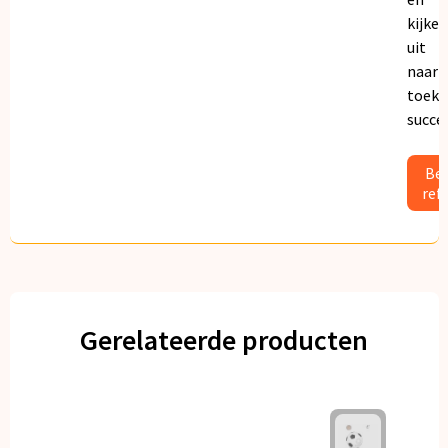
kijken
uit
naar
toeko
succe
Bek
ref
Gerelateerde producten