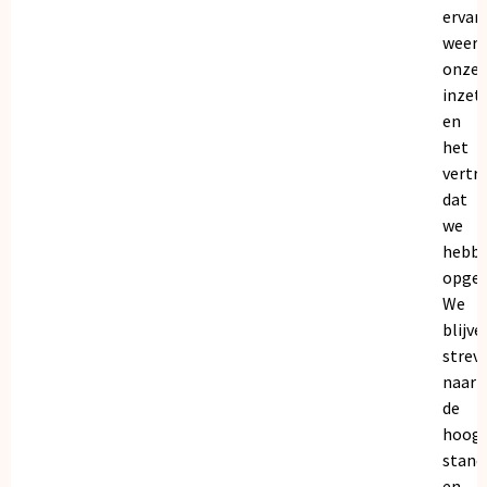
ervar
weers
onze
inzet
en
het
vertr
dat
we
hebb
opgeb
We
blijve
strev
naar
de
hoogs
stand
en