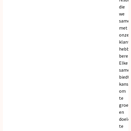
die
we
same
met
onze
klant
hebb
bereik
Elke
same
biedt
kanse
om
te
groei
en
doele
te