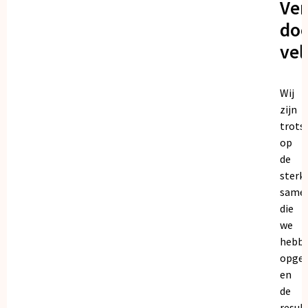
Ve
doo
vel
Wij
zijn
trots
op
de
sterk
same
die
we
hebb
opge
en
de
resul