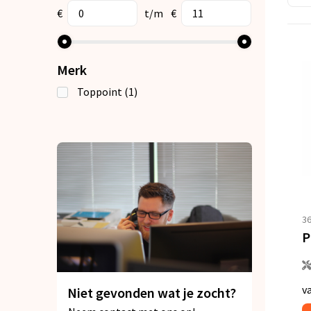
€
t/m
€
Merk
Toppoint
(1)
3
P
v
Niet gevonden wat je zocht?