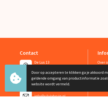
Contact
Info
De Lus 13
Over 
1742 PH Schagen
Nieuw
Door op accepteren te klikken ga je akkoord m
Veelg
geldende omgang van productinformatie zoal
+31 226 422505
website wordt vermeld.
info@silviabruin.nl