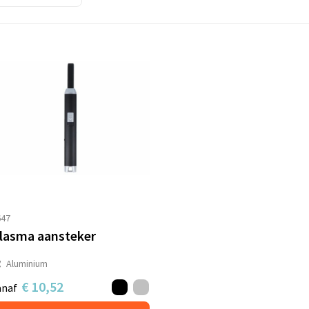
647
lasma aansteker
Aluminium
€ 10,52
anaf