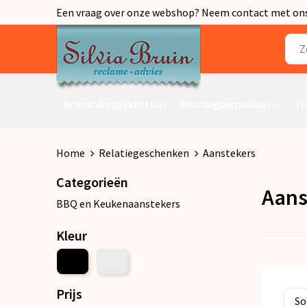
Een vraag over onze webshop? Neem contact met ons o
Brievenbuspakketten
Relatiegeschenken
Th
Home
Relatiegeschenken
Aanstekers
Categorieën
Aans
BBQ en Keukenaanstekers
Kleur
Prijs