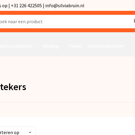
p | +31 226 422505 | info@silviabruin.nl
ema pakketten
Kleding
Pasen
Zomerpakketten
tekers