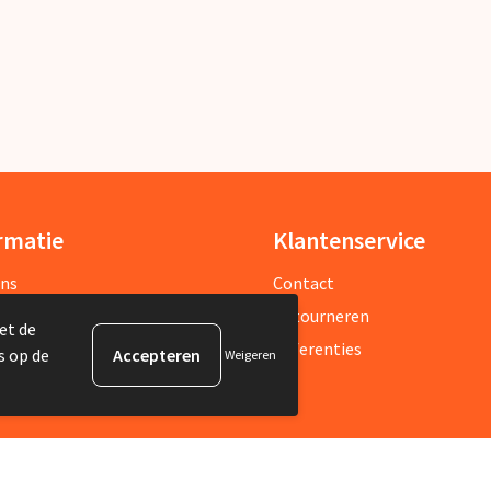
rmatie
Klantenservice
ons
Contact
sbrief
Retourneren
et de
estelde vragen
Referenties
s op de
Weigeren