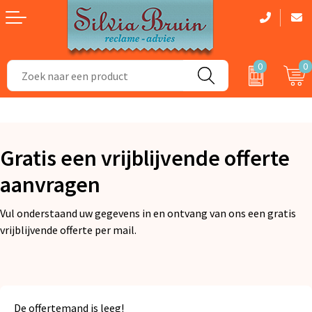
0
0
Aanstekers
Dag van de Zorg cadeau
Badtextiel en Douche
Bidons en Sportflessen
Zomerpakketten
Dekens, Fleecedekens en Kussens
Gratis een vrijblijvende offerte
Elektronica, Gadgets en USB
Kerstpakketten
Gezichtsmaskers en mondkapjes
aanvragen
Feestartikelen
Handschoenen en Sjaals
Vul onderstaand uw gegevens in en ontvang van ons een gratis
Fitness
Kledingaccessoires
vrijblijvende offerte per mail.
Huis, Tuin en Keuken
Regenkleding
Kantoor en Zakelijk
Caps, Hoeden en Mutsen
De offertemand is leeg!