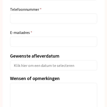
Snoepgoed
Telefoonnummer
*
Spellen voor binnen en buiten
Veiligheid, Auto en Fiets
E-mailadres
*
Vrije tijd en Strand
Anti-stress
Gewenste afleverdatum
Wensen of opmerkingen