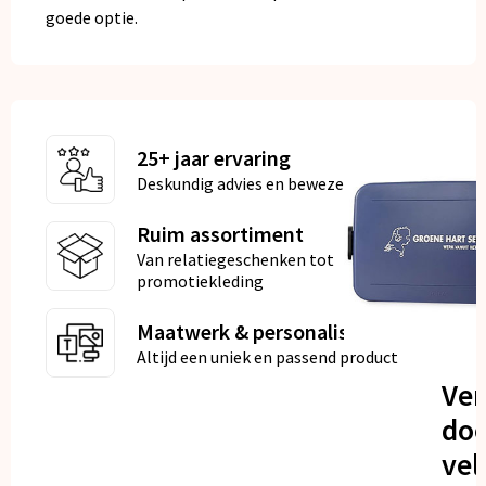
goede optie.
25+ jaar ervaring
Deskundig advies en bewezen kwaliteit
Ruim assortiment
Van relatiegeschenken tot
promotiekleding
Maatwerk & personalisatie
Altijd een uniek en passend product
Ve
doo
vel