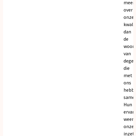
meer
over
onze
kwalit
dan
de
woor
van
dege
die
met
ons
hebb
samen
Hun
ervar
weers
onze
inzet