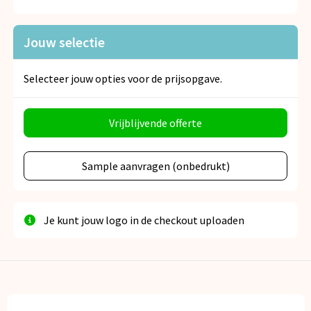
Snoepgoed
Jouw selectie
Spellen voor binnen en buiten
Veiligheid, Auto en Fiets
Selecteer jouw opties voor de prijsopgave.
Vrije tijd en Strand
Vrijblijvende offerte
Anti-stress
Sample aanvragen (onbedrukt)
Je kunt jouw logo in de checkout uploaden