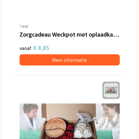
7448
Zorgcadeau Weckpot met oplaadkabel en hartjes
€ 8,85
vanaf
Meer informatie