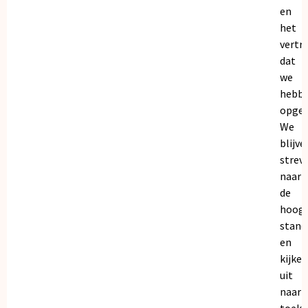
en
het
vertr
dat
we
hebb
opgeb
We
blijve
strev
naar
de
hoogs
stand
en
kijken
uit
naar
toeko