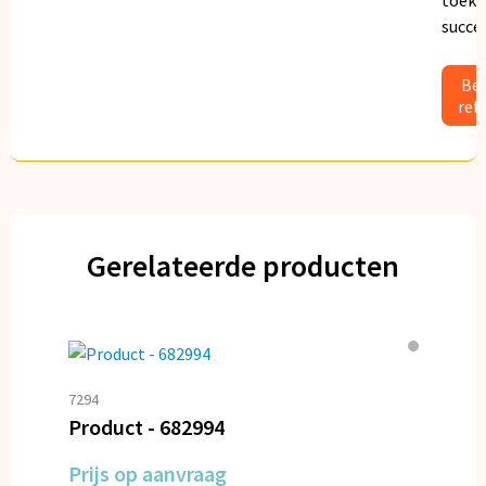
succe
Bek
ref
Gerelateerde producten
7294
Product - 682994
Prijs op aanvraag