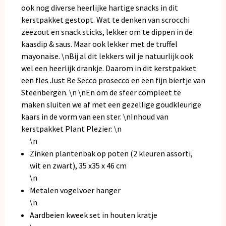
ook nog diverse heerlijke hartige snacks in dit
kerstpakket gestopt. Wat te denken van scrocchi
zeezout en snack sticks, lekker om te dippen in de
kaasdip & saus. Maar ook lekker met de truffel
mayonaise. \nBij al dit lekkers wil je natuurlijk ook
wel een heerlijk drankje. Daarom in dit kerstpakket
een fles Just Be Secco prosecco en een fijn biertje van
Steenbergen. \n \nEn om de sfeer compleet te
maken sluiten we af met een gezellige goudkleurige
kaars in de vorm van een ster. \nInhoud van
kerstpakket Plant Plezier: \n
\n
Zinken plantenbak op poten (2 kleuren assorti,
wit en zwart), 35 x35 x 46 cm
\n
Metalen vogelvoer hanger
\n
Aardbeien kweek set in houten kratje