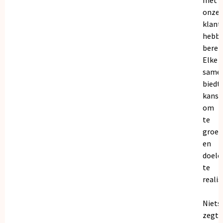
onze
klant
hebb
bereik
Elke
same
biedt
kanse
om
te
groei
en
doele
te
realis
Niets
zegt