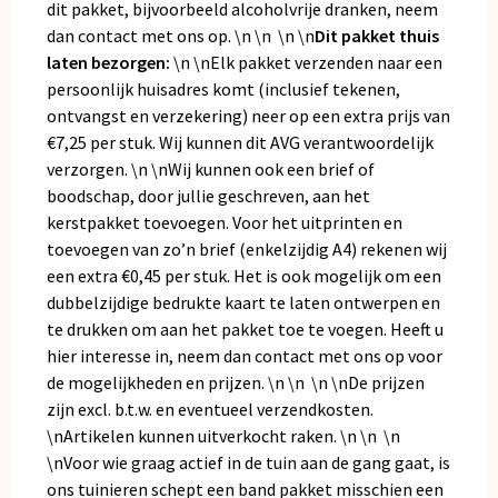
dit pakket, bijvoorbeeld alcoholvrije dranken, neem
dan contact met ons op. \n \n \n \n
Dit pakket thuis
laten bezorgen:
\n \nElk pakket verzenden naar een
persoonlijk huisadres komt (inclusief tekenen,
ontvangst en verzekering) neer op een extra prijs van
€7,25 per stuk. Wij kunnen dit AVG verantwoordelijk
verzorgen. \n \nWij kunnen ook een brief of
boodschap, door jullie geschreven, aan het
kerstpakket toevoegen. Voor het uitprinten en
toevoegen van zo’n brief (enkelzijdig A4) rekenen wij
een extra €0,45 per stuk. Het is ook mogelijk om een
dubbelzijdige bedrukte kaart te laten ontwerpen en
te drukken om aan het pakket toe te voegen. Heeft u
hier interesse in, neem dan contact met ons op voor
de mogelijkheden en prijzen. \n \n \n \nDe prijzen
zijn excl. b.t.w. en eventueel verzendkosten.
\nArtikelen kunnen uitverkocht raken. \n \n \n
\nVoor wie graag actief in de tuin aan de gang gaat, is
ons
tuinieren schept een band
pakket misschien een