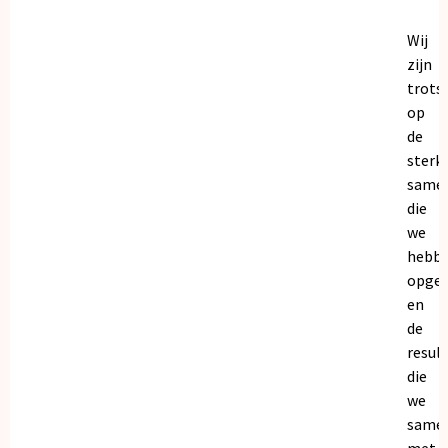
Wij
zijn
trots
op
de
sterk
same
die
we
hebb
opge
en
de
resul
die
we
same
met