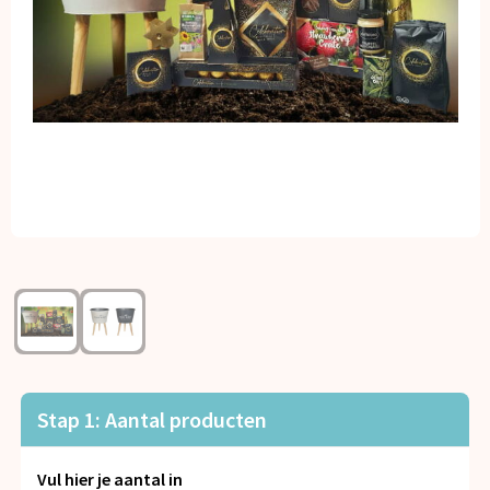
Kerst
Kinderen, Peuters en Baby's
Klokken, horloges en weerstations
Lampen en Gereedschap
Paraplu's
Persoonlijke verzorging
Reisbenodigdheden
Schrijfwaren
Stap 1: Aantal producten
Sleutelhangers en Lanyards
Vul hier je aantal in