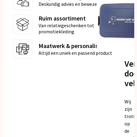
Deskundig advies en bewezen kwaliteit
Ruim assortiment
Van relatiegeschenken tot
promotiekleding
Maatwerk & personalisatie
Altijd een uniek en passend product
Ve
doo
vel
Wij
zijn
trots
op
de