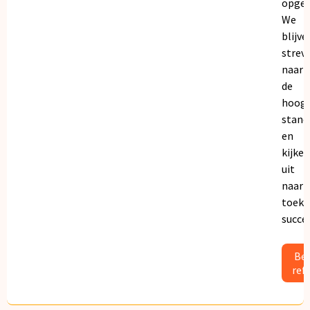
opgeb
We
blijve
strev
naar
de
hoogs
stand
en
kijken
uit
naar
toeko
succe
Bek
ref