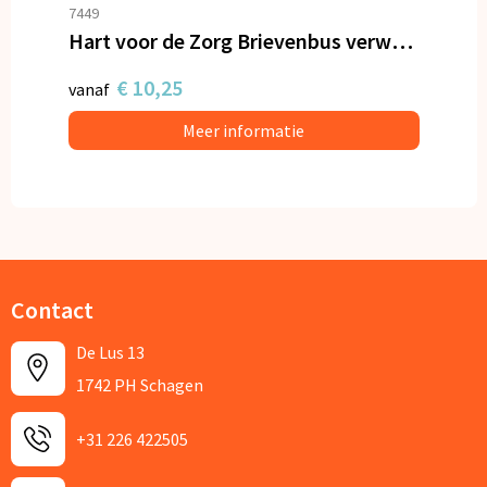
7449
Hart voor de Zorg Brievenbus verwenpakket
€ 10,25
vanaf
Meer informatie
Contact
De Lus 13
1742 PH Schagen
+31 226 422505