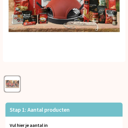
Kerst
Kinderen, Peuters en Baby's
Klokken, horloges en weerstations
Lampen en Gereedschap
Paraplu's
Persoonlijke verzorging
Reisbenodigdheden
Schrijfwaren
Stap 1: Aantal producten
Sleutelhangers en Lanyards
Vul hier je aantal in