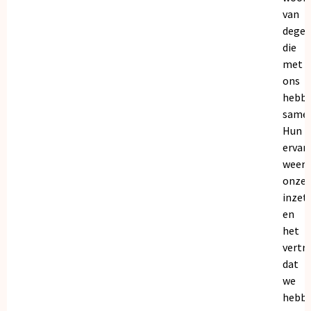
van
dege
die
met
ons
hebb
samen
Hun
ervar
weers
onze
inzet
en
het
vertr
dat
we
hebb