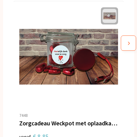
7448
Zorgcadeau Weckpot met oplaadkabel en hartjes
€ 8,85
vanaf