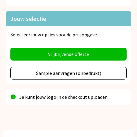
Snoepgoed
Jouw selectie
Spellen voor binnen en buiten
Veiligheid, Auto en Fiets
Selecteer jouw opties voor de prijsopgave.
Vrije tijd en Strand
Vrijblijvende offerte
Anti-stress
Sample aanvragen (onbedrukt)
Je kunt jouw logo in de checkout uploaden