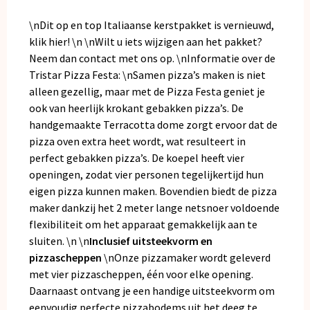
\nDit op en top Italiaanse kerstpakket is vernieuwd,
klik hier
! \n \nWilt u iets wijzigen aan het pakket?
Neem dan
contact
met ons op. \nInformatie over de
Tristar Pizza Festa: \nSamen pizza’s maken is niet
alleen gezellig, maar met de Pizza Festa geniet je
ook van heerlijk krokant gebakken pizza’s. De
handgemaakte Terracotta dome zorgt ervoor dat de
pizza oven extra heet wordt, wat resulteert in
perfect gebakken pizza’s. De koepel heeft vier
openingen, zodat vier personen tegelijkertijd hun
eigen pizza kunnen maken. Bovendien biedt de pizza
maker dankzij het 2 meter lange netsnoer voldoende
flexibiliteit om het apparaat gemakkelijk aan te
sluiten. \n \n
Inclusief uitsteekvorm en
pizzascheppen
\nOnze pizzamaker wordt geleverd
met vier pizzascheppen, één voor elke opening.
Daarnaast ontvang je een handige uitsteekvorm om
eenvoudig perfecte pizzabodems uit het deeg te