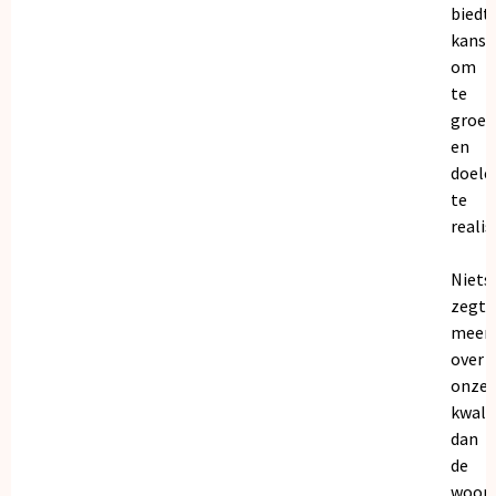
biedt
kanse
om
te
groei
en
doele
te
realis
Niets
zegt
meer
over
onze
kwalit
dan
de
woor