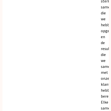
sterk
same
die
we
hebb
opge
en
de
resul
die
we
same
met
onze
klant
hebb
bereik
Elke
same