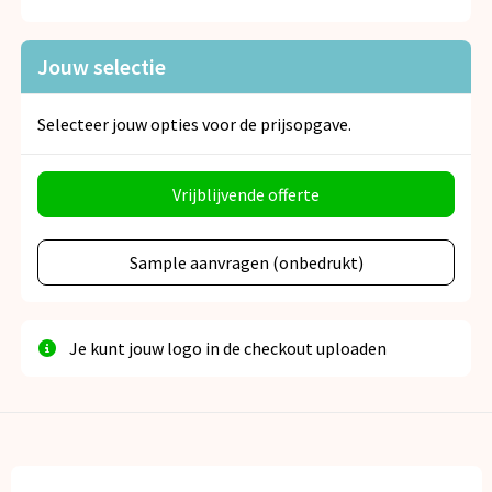
Snoepgoed
Jouw selectie
Spellen voor binnen en buiten
Veiligheid, Auto en Fiets
Selecteer jouw opties voor de prijsopgave.
Vrije tijd en Strand
Vrijblijvende offerte
Anti-stress
Sample aanvragen (onbedrukt)
Je kunt jouw logo in de checkout uploaden