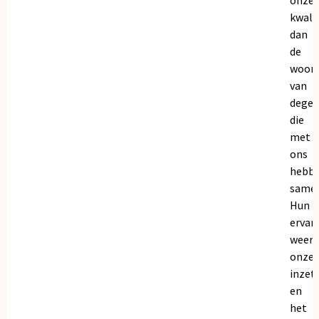
kwalit
dan
de
woor
van
dege
die
met
ons
hebb
samen
Hun
ervar
weers
onze
inzet
en
het