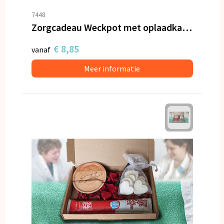
7448
Zorgcadeau Weckpot met oplaadkabel en hartjes
€ 8,85
vanaf
Meer informatie