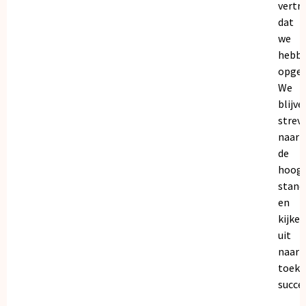
vertr
dat
we
hebb
opgeb
We
blijve
strev
naar
de
hoogs
stand
en
kijken
uit
naar
toeko
succe