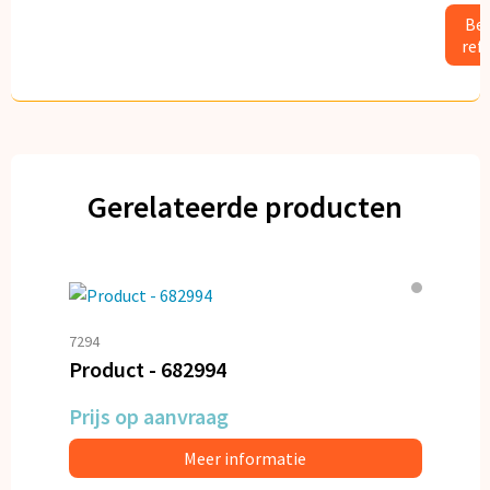
Bek
ref
Gerelateerde producten
7294
Product - 682994
Prijs op aanvraag
Meer informatie