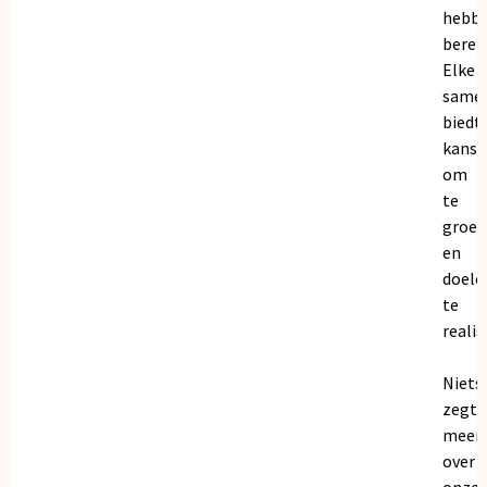
hebb
bereik
Elke
same
biedt
kanse
om
te
groei
en
doele
te
realis
Niets
zegt
meer
over
onze