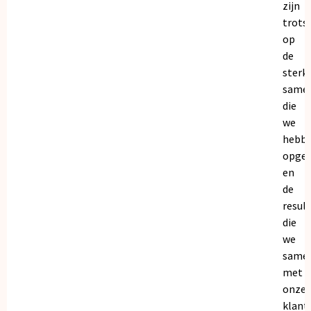
zijn
trots
op
de
sterk
same
die
we
hebb
opge
en
de
resul
die
we
same
met
onze
klant