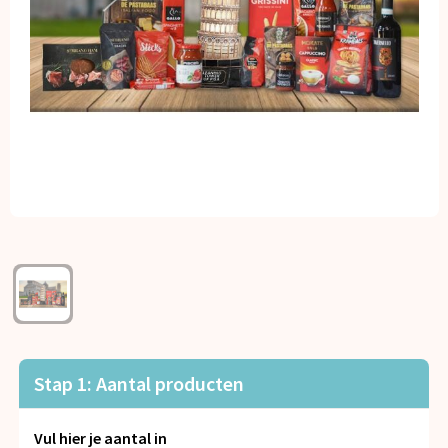
Kerst
Kinderen, Peuters en Baby's
Klokken, horloges en weerstations
Lampen en Gereedschap
Paraplu's
Persoonlijke verzorging
Reisbenodigdheden
Schrijfwaren
Stap 1: Aantal producten
Sleutelhangers en Lanyards
Vul hier je aantal in