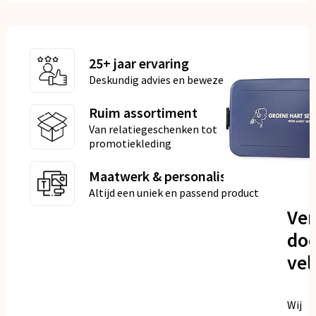
25+ jaar ervaring
Deskundig advies en bewezen kwaliteit
Ruim assortiment
Van relatiegeschenken tot
promotiekleding
Maatwerk & personalisatie
Altijd een uniek en passend product
Ve
doo
vel
Wij