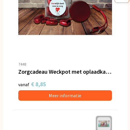
7448
Zorgcadeau Weckpot met oplaadkabel en hartjes
€ 8,85
vanaf
Meer informatie