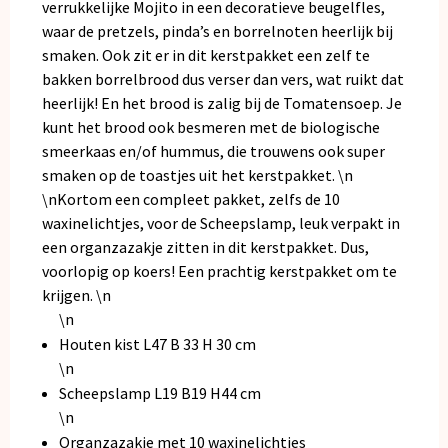
verrukkelijke Mojito in een decoratieve beugelfles,
waar de pretzels, pinda’s en borrelnoten heerlijk bij
smaken. Ook zit er in dit kerstpakket een zelf te
bakken borrelbrood dus verser dan vers, wat ruikt dat
heerlijk! En het brood is zalig bij de Tomatensoep. Je
kunt het brood ook besmeren met de biologische
smeerkaas en/of hummus, die trouwens ook super
smaken op de toastjes uit het kerstpakket. \n
\nKortom een compleet pakket, zelfs de 10
waxinelichtjes, voor de Scheepslamp, leuk verpakt in
een organzazakje zitten in dit kerstpakket. Dus,
voorlopig op koers! Een prachtig kerstpakket om te
krijgen. \n
\n
Houten kist L47 B 33 H 30 cm
\n
Scheepslamp L19 B19 H44 cm
\n
Organzazakje met 10 waxinelichtjes