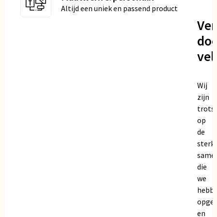
Altijd een uniek en passend product
Ve
doo
vel
Wij
zijn
trots
op
de
sterk
same
die
we
hebb
opge
en