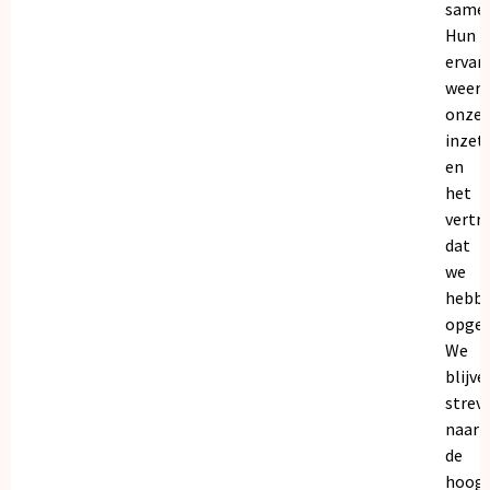
samen
Hun
ervar
weers
onze
inzet
en
het
vertr
dat
we
hebb
opgeb
We
blijve
strev
naar
de
hoogs