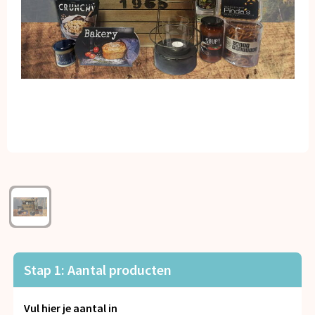
Kerst
Kinderen, Peuters en Baby's
Klokken, horloges en weerstations
Lampen en Gereedschap
Paraplu's
Persoonlijke verzorging
Reisbenodigdheden
Schrijfwaren
Stap 1: Aantal producten
Sleutelhangers en Lanyards
Vul hier je aantal in