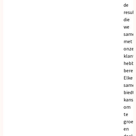
de
resul
die
we
same
met
onze
klant
hebb
bereik
Elke
same
biedt
kanse
om
te
groei
en
doele