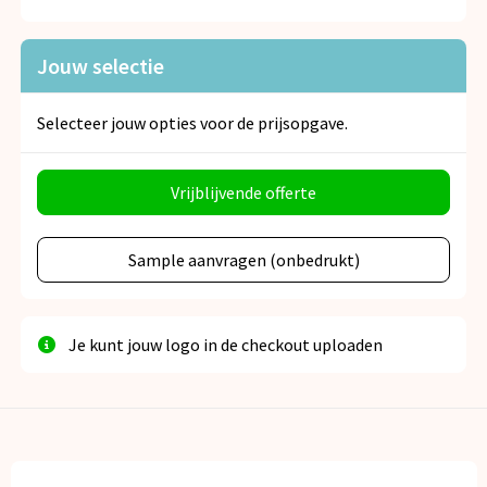
Snoepgoed
Jouw selectie
Spellen voor binnen en buiten
Veiligheid, Auto en Fiets
Selecteer jouw opties voor de prijsopgave.
Vrije tijd en Strand
Vrijblijvende offerte
Anti-stress
Sample aanvragen (onbedrukt)
Je kunt jouw logo in de checkout uploaden