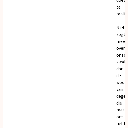
te
realis
Niets
zegt
meer
over
onze
kwalit
dan
de
woor
van
dege
die
met
ons
hebb