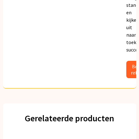
stand
en
kijken
uit
naar
toeko
succe
Bek
ref
Gerelateerde producten