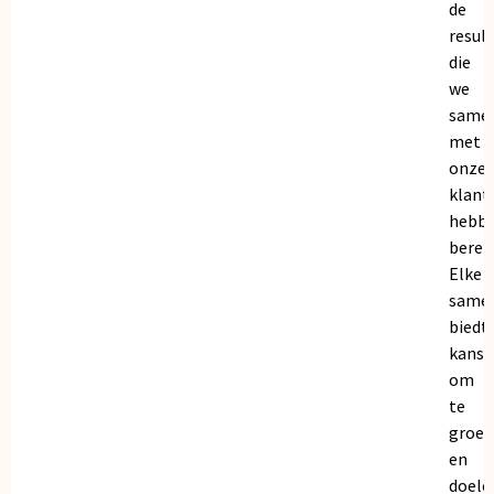
de
resul
die
we
same
met
onze
klant
hebb
bereik
Elke
same
biedt
kanse
om
te
groei
en
doele