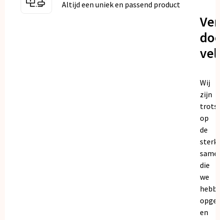
Altijd een uniek en passend product
Ve
doo
vel
Wij
zijn
trots
op
de
sterk
same
die
we
hebb
opge
en