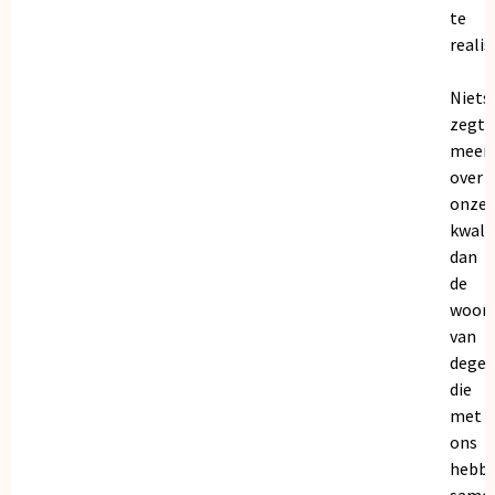
te
realis
Niets
zegt
meer
over
onze
kwalit
dan
de
woor
van
dege
die
met
ons
hebb
samen