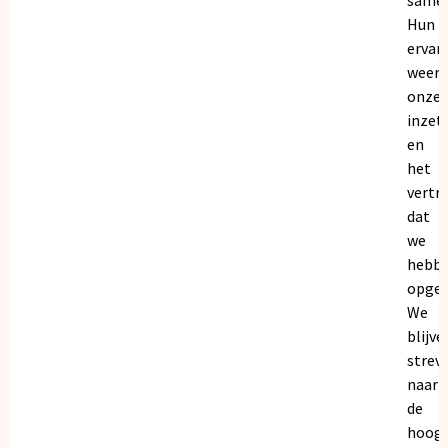
Hun
ervar
weers
onze
inzet
en
het
vertr
dat
we
hebb
opgeb
We
blijve
strev
naar
de
hoogs