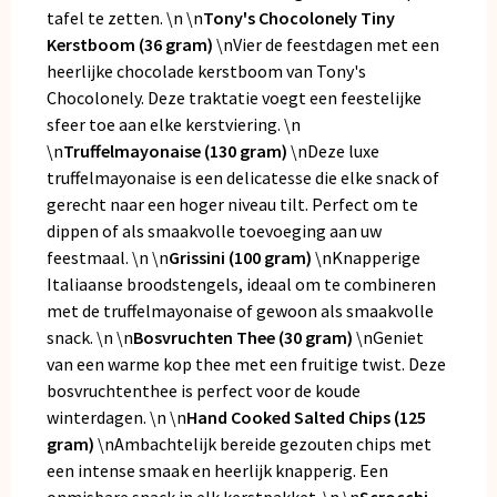
tafel te zetten. \n \n
Tony's Chocolonely Tiny
Kerstboom (36 gram)
\nVier de feestdagen met een
heerlijke chocolade kerstboom van Tony's
Chocolonely. Deze traktatie voegt een feestelijke
sfeer toe aan elke kerstviering. \n
\n
Truffelmayonaise (130 gram)
\nDeze luxe
truffelmayonaise is een delicatesse die elke snack of
gerecht naar een hoger niveau tilt. Perfect om te
dippen of als smaakvolle toevoeging aan uw
feestmaal. \n \n
Grissini (100 gram)
\nKnapperige
Italiaanse broodstengels, ideaal om te combineren
met de truffelmayonaise of gewoon als smaakvolle
snack. \n \n
Bosvruchten Thee (30 gram)
\nGeniet
van een warme kop thee met een fruitige twist. Deze
bosvruchtenthee is perfect voor de koude
winterdagen. \n \n
Hand Cooked Salted Chips (125
gram)
\nAmbachtelijk bereide gezouten chips met
een intense smaak en heerlijk knapperig. Een