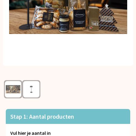
Kerst
Kinderen, Peuters en Baby's
Klokken, horloges en weerstations
Lampen en Gereedschap
Paraplu's
Persoonlijke verzorging
Reisbenodigdheden
Schrijfwaren
Stap 1: Aantal producten
Sleutelhangers en Lanyards
Vul hier je aantal in