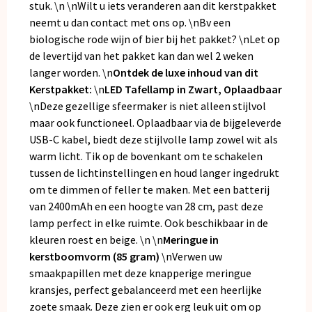
stuk. \n \nWilt u iets veranderen aan dit kerstpakket
neemt u dan
contact
met ons op. \nBv een
biologische rode wijn of bier bij het pakket? \nLet op
de levertijd van het pakket kan dan wel 2 weken
langer worden. \n
Ontdek de luxe inhoud van dit
Kerstpakket:
\n
LED Tafellamp in Zwart, Oplaadbaar
\nDeze gezellige sfeermaker is niet alleen stijlvol
maar ook functioneel. Oplaadbaar via de bijgeleverde
USB-C kabel, biedt deze stijlvolle lamp zowel wit als
warm licht. Tik op de bovenkant om te schakelen
tussen de lichtinstellingen en houd langer ingedrukt
om te dimmen of feller te maken. Met een batterij
van 2400mAh en een hoogte van 28 cm, past deze
lamp perfect in elke ruimte. Ook beschikbaar in de
kleuren roest en beige. \n \n
Meringue in
kerstboomvorm (85 gram)
\nVerwen uw
smaakpapillen met deze knapperige meringue
kransjes, perfect gebalanceerd met een heerlijke
zoete smaak. Deze zien er ook erg leuk uit om op