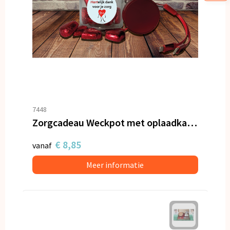
7448
Zorgcadeau Weckpot met oplaadkabel en hartjes
€ 8,85
vanaf
Meer informatie