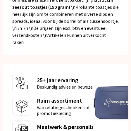
onmisbare snack in elk kerstpakket. \n \n
Scrocchi
zeezout toastjes (150 gram)
\nKrokante toastjes die
heerlijk zijn om te combineren met diverse dips en
spreads, ideaal voor bij de borrel of als tussendoortje.
\n \n \n \nDe prijzen zijn excl. btw en eventueel
verzendkosten \nArtikelen kunnen uitverkocht
raken.
25+ jaar ervaring
Deskundig advies en bewezen kwaliteit
Ruim assortiment
Van relatiegeschenken tot
promotiekleding
Maatwerk & personalisatie