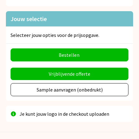
Snoepgoed
Jouw selectie
Spellen voor binnen en buiten
Veiligheid, Auto en Fiets
Selecteer jouw opties voor de prijsopgave.
Vrije tijd en Strand
Bestellen
Anti-stress
Vrijblijvende offerte
Sample aanvragen (onbedrukt)
Je kunt jouw logo in de checkout uploaden