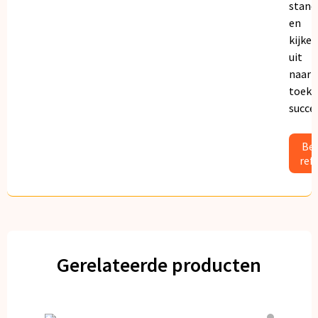
stand
en
kijken
uit
naar
toeko
succe
Bek
ref
Gerelateerde producten