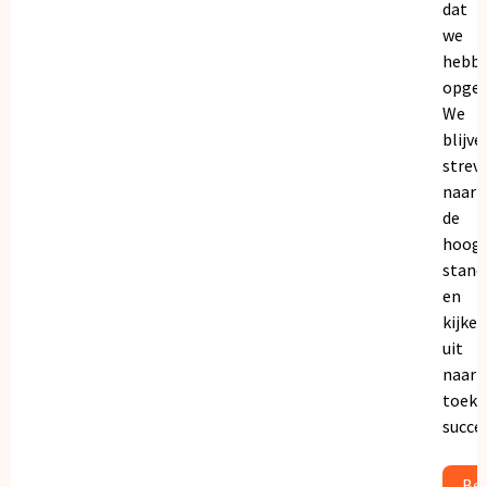
dat
we
hebb
opgeb
We
blijve
strev
naar
de
hoogs
stand
en
kijken
uit
naar
toeko
succe
Bek