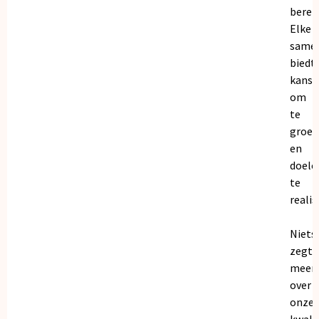
bereik
Elke
same
biedt
kanse
om
te
groei
en
doele
te
realis
Niets
zegt
meer
over
onze
kwalit