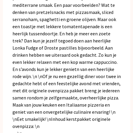
mediterrane smaak. Een paar voorbeelden? Wat te
denken van pretzelsnacks met pizzasmaak, sliced
serranoham, spaghetti en groene olijven. Maar ook
een toastje met lekkere tomatentapenade is een
heerlijk tussendoortje. En heb je meer een zoete
trek? Dan kun je jezelf tegoed doen aan heerlijke
Lonka Fudge of Droste pastilles bijvoorbeeld. Aan
drinken hebben we uiteraard ook gedacht. Zo kun je
even lekker relaxen met een kop warme cappuccino.
En s’avonds kun je lekker genietn van een heerlijke
rode wijn. \n \nOf je nu een gezellig diner voor twee in
gedachte hebt of een feestelijke avond met vrienden,
met dit originele ovenpizza pakket breng je iedereen
samen rondom je zelfgemaakte, overheerlijke pizza.
Maak van jouw keuken een Italiaanse pizzeria en
geniet van een onvergetelijke culinaire ervaring! \n
\nEet smakelijk! \nInhoud kerstpakket originele
ovenpizza: \n