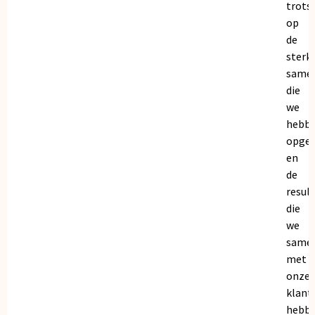
trots
op
de
sterk
same
die
we
hebb
opge
en
de
resul
die
we
same
met
onze
klant
hebb