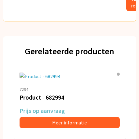
ref
Gerelateerde producten
7294
Product - 682994
Prijs op aanvraag
Meer informatie