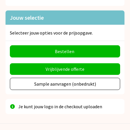
Snoepgoed
Jouw selectie
Spellen voor binnen en buiten
Veiligheid, Auto en Fiets
Selecteer jouw opties voor de prijsopgave.
Vrije tijd en Strand
Bestellen
Anti-stress
Vrijblijvende offerte
Sample aanvragen (onbedrukt)
Je kunt jouw logo in de checkout uploaden