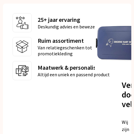
25+ jaar ervaring
Deskundig advies en bewezen kwaliteit
Ruim assortiment
Van relatiegeschenken tot
promotiekleding
Maatwerk & personalisatie
Altijd een uniek en passend product
Ve
doo
vel
Wij
zijn