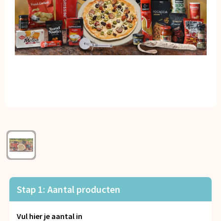
Kerst
Kinderen, Peuters en Baby's
Klokken, horloges en weerstations
Lampen en Gereedschap
Paraplu's
Persoonlijke verzorging
Reisbenodigdheden
Schrijfwaren
Stap 1: Aantal producten
Sleutelhangers en Lanyards
Vul hier je aantal in