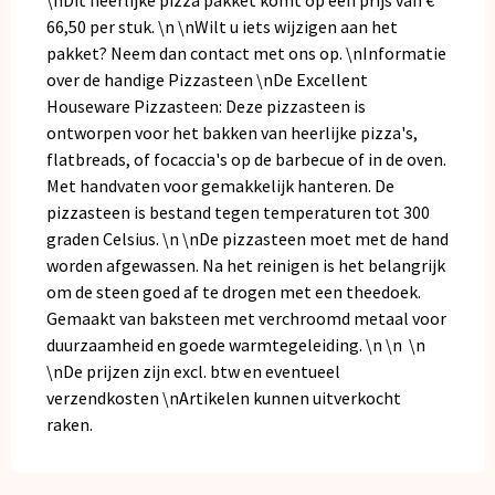
\nDit heerlijke pizza pakket komt op een prijs van €
66,50 per stuk. \n \nWilt u iets wijzigen aan het
pakket? Neem dan
contact
met ons op. \nInformatie
over de handige Pizzasteen \nDe Excellent
Houseware Pizzasteen: Deze pizzasteen is
ontworpen voor het bakken van heerlijke pizza's,
flatbreads, of focaccia's op de barbecue of in de oven.
Met handvaten voor gemakkelijk hanteren. De
pizzasteen is bestand tegen temperaturen tot 300
graden Celsius. \n \nDe pizzasteen moet met de hand
worden afgewassen. Na het reinigen is het belangrijk
om de steen goed af te drogen met een theedoek.
Gemaakt van baksteen met verchroomd metaal voor
duurzaamheid en goede warmtegeleiding. \n \n \n
\nDe prijzen zijn excl. btw en eventueel
verzendkosten \nArtikelen kunnen uitverkocht
raken.