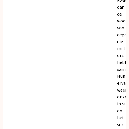
dan
de
woor
van
dege
die
met
ons
hebb
samen
Hun
ervar
weers
onze
inzet
en
het
vertr