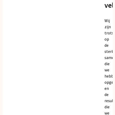
vel
Wij
zijn
trots
op
de
sterk
same
die
we
hebb
opge
en
de
resul
die
we