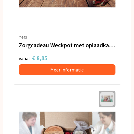
7448
Zorgcadeau Weckpot met oplaadkabel en hartjes
€ 8,85
vanaf
Meer informatie