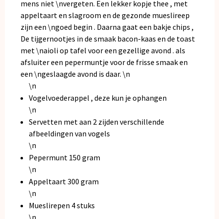
mens niet \nvergeten. Een lekker kopje thee , met
appeltaart en slagroom en de gezonde mueslireep
zijn een \ngoed begin . Daarna gaat een bakje chips ,
De tijgernootjes in de smaak bacon-kaas en de toast
met \naioli op tafel voor een gezellige avond . als
afsluiter een pepermuntje voor de frisse smaak en
een \ngeslaagde avond is daar. \n
\n
Vogelvoederappel , deze kun je ophangen
\n
Servetten met aan 2 zijden verschillende
afbeeldingen van vogels
\n
Pepermunt 150 gram
\n
Appeltaart 300 gram
\n
Mueslirepen 4 stuks
\n