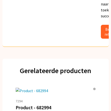
naar
toeko
succe
Bek
ref
Gerelateerde producten
7294
Product - 682994