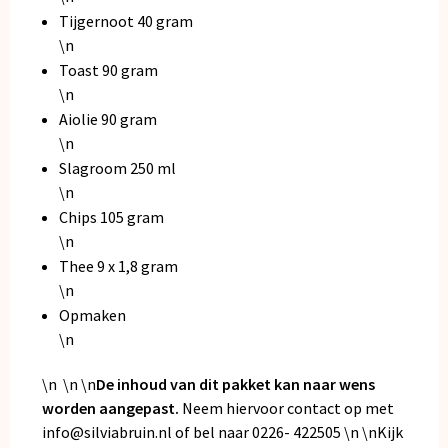
Tijgernoot 40 gram
\n
Toast 90 gram
\n
Aiolie 90 gram
\n
Slagroom 250 ml
\n
Chips 105 gram
\n
Thee 9 x 1,8 gram
\n
Opmaken
\n
\n \n \n
De inhoud van dit pakket kan naar wens
worden aangepast.
Neem hiervoor contact op met
info@silviabruin.nl of bel naar 0226- 422505 \n \nKijk