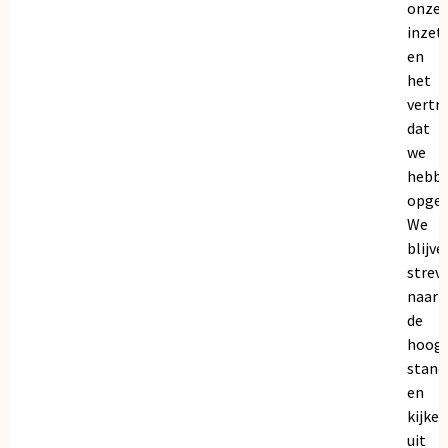
onze
inzet
en
het
vertr
dat
we
hebb
opgeb
We
blijve
strev
naar
de
hoogs
stand
en
kijken
uit