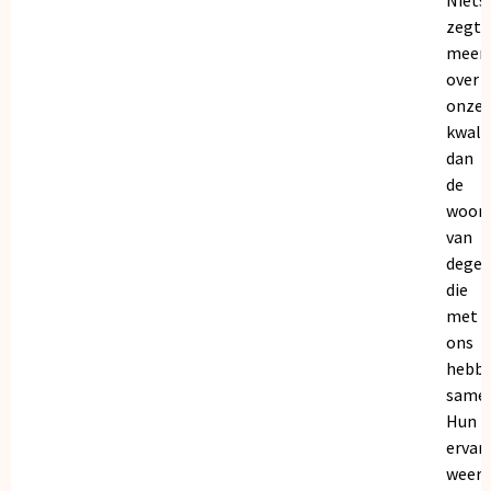
zegt
meer
over
onze
kwalit
dan
de
woor
van
dege
die
met
ons
hebb
samen
Hun
ervar
weers