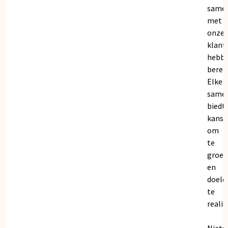
same
met
onze
klant
hebb
bereik
Elke
same
biedt
kanse
om
te
groei
en
doele
te
realis
Niets