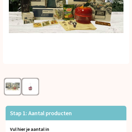
Kerst
Kinderen, Peuters en Baby's
Klokken, horloges en weerstations
Lampen en Gereedschap
Paraplu's
Persoonlijke verzorging
Reisbenodigdheden
Schrijfwaren
Stap 1: Aantal producten
Sleutelhangers en Lanyards
Vul hier je aantal in