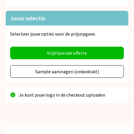
Snoepgoed
Jouw selectie
Spellen voor binnen en buiten
Veiligheid, Auto en Fiets
Selecteer jouw opties voor de prijsopgave.
Vrije tijd en Strand
Vrijblijvende offerte
Anti-stress
Sample aanvragen (onbedrukt)
Je kunt jouw logo in de checkout uploaden