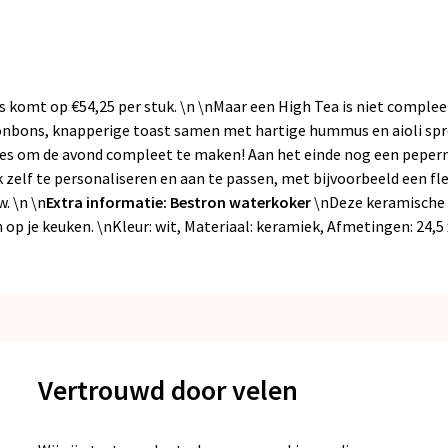
s komt op €54,25 per stuk. \n \nMaar een High Tea is niet compleet
bonbons, knapperige toast samen met hartige hummus en aioli spr
jes om de avond compleet te maken! Aan het einde nog een pepermu
 zelf te personaliseren en aan te passen, met bijvoorbeeld een f
w. \n \n
Extra informatie: Bestron waterkoker
\n
Deze keramische
 op je keuken. \n
Kleur: wit, Materiaal: keramiek, Afmetingen: 24,5
Vertrouwd door velen