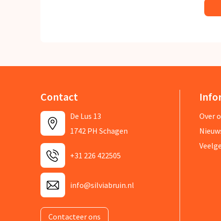
Contact
Info
De Lus 13
Over 
1742 PH Schagen
Nieuw
Veelg
+31 226 422505
info@silviabruin.nl
Contacteer ons