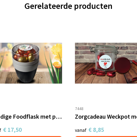
Gerelateerde producten
7448
Handige Foodflask met paaseitjes
€ 17,50
€ 8,85
f
vanaf