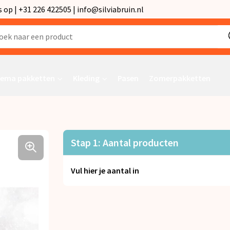
p | +31 226 422505 | info@silviabruin.nl
ema pakketten
Kleding
Pasen
Zomerpakketten
Stap 1: Aantal producten
Vul hier je aantal in