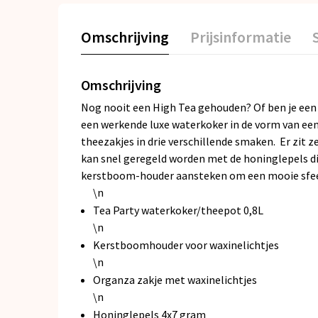
Omschrijving
Prijsinformatie
Omschrijving
Nog nooit een High Tea gehouden? Of ben je een e
een werkende luxe waterkoker in de vorm van een 
theezakjes in drie verschillende smaken. Er zit z
kan snel geregeld worden met de honinglepels die
kerstboom-houder aansteken om een mooie sfeer t
\n
Tea Party waterkoker/theepot 0,8L
\n
Kerstboomhouder voor waxinelichtjes
\n
Organza zakje met waxinelichtjes
\n
Honinglepels 4x7 gram