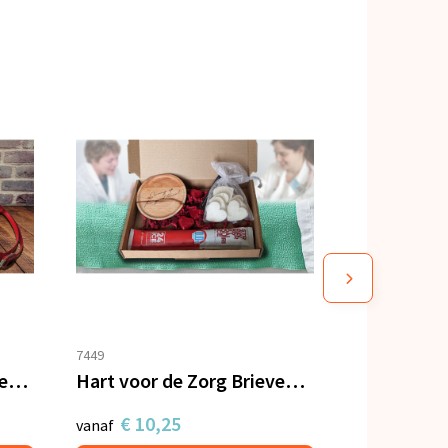
7449
Zorgcadeau Weckpot met oplaadkabel en hartjes
Hart voor de Zorg Brievenbus verwenpakket
€ 10,25
vanaf