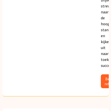
strev
naar
de
hoogs
stand
en
kijken
uit
naar
toeko
succe
Bek
ref