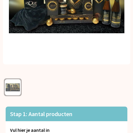
Kerst
Kinderen, Peuters en Baby's
Klokken, horloges en weerstations
Lampen en Gereedschap
Paraplu's
Persoonlijke verzorging
Reisbenodigdheden
Schrijfwaren
Stap 1: Aantal producten
Sleutelhangers en Lanyards
Vul hier je aantal in