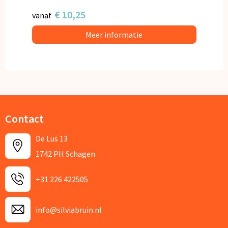
€ 10,25
vanaf
Meer informatie
Contact
De Lus 13
1742 PH Schagen
+31 226 422505
info@silviabruin.nl