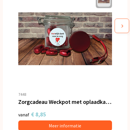
7448
Zorgcadeau Weckpot met oplaadkabel en hartjes
€ 8,85
vanaf
Meer informatie