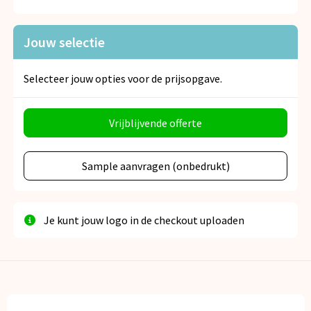
Snoepgoed
Jouw selectie
Spellen voor binnen en buiten
Veiligheid, Auto en Fiets
Selecteer jouw opties voor de prijsopgave.
Vrije tijd en Strand
Vrijblijvende offerte
Anti-stress
Sample aanvragen (onbedrukt)
Je kunt jouw logo in de checkout uploaden