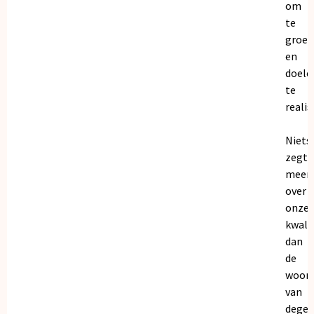
om
te
groei
en
doele
te
realis
Niets
zegt
meer
over
onze
kwalit
dan
de
woor
van
dege