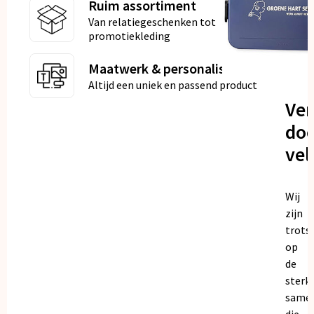
Ruim assortiment
Van relatiegeschenken tot
promotiekleding
Maatwerk & personalisatie
Altijd een uniek en passend product
Ve
doo
vel
Wij
zijn
trots
op
de
sterk
same
die