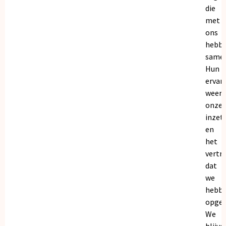
die
met
ons
hebb
samen
Hun
ervar
weers
onze
inzet
en
het
vertr
dat
we
hebb
opgeb
We
blijve