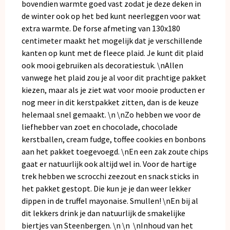
bovendien warmte goed vast zodat je deze deken in
de winter ook op het bed kunt neerleggen voor wat
extra warmte. De forse afmeting van 130x180
centimeter maakt het mogelijk dat je verschillende
kanten op kunt met de fleece plaid. Je kunt dit plaid
ook mooi gebruiken als decoratiestuk. \nAllen
vanwege het plaid zou je al voor dit prachtige pakket
kiezen, maar als je ziet wat voor mooie producten er
nog meer in dit kerstpakket zitten, dan is de keuze
helemaal snel gemaakt. \n \nZo hebben we voor de
liefhebber van zoet en chocolade, chocolade
kerstballen, cream fudge, toffee cookies en bonbons
aan het pakket toegevoegd. \nEn een zak zoute chips
gaat er natuurlijk ook altijd wel in. Voor de hartige
trek hebben we scrocchi zeezout en snack sticks in
het pakket gestopt. Die kun je je dan weer lekker
dippen in de truffel mayonaise. Smullen! \nEn bij al
dit lekkers drink je dan natuurlijk de smakelijke
biertjes van Steenbergen. \n \n \nInhoud van het