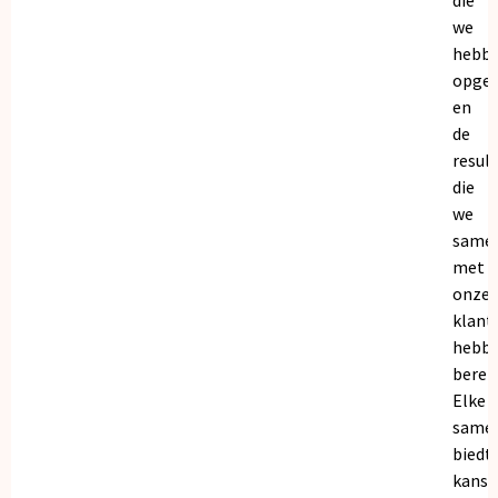
we
hebb
opge
en
de
resul
die
we
same
met
onze
klant
hebb
bereik
Elke
same
biedt
kanse