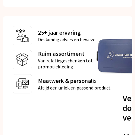
25+ jaar ervaring
Deskundig advies en bewezen kwaliteit
Ruim assortiment
Van relatiegeschenken tot
promotiekleding
Maatwerk & personalisatie
Altijd een uniek en passend product
Ve
doo
vel