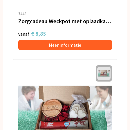
7448
Zorgcadeau Weckpot met oplaadkabel en hartjes
€ 8,85
vanaf
Meer informatie