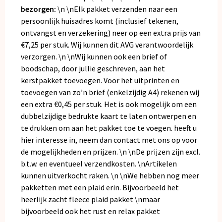
bezorgen:
\n \nElk pakket verzenden naar een
persoonlijk huisadres komt (inclusief tekenen,
ontvangst en verzekering) neer op een extra prijs van
€7,25 per stuk. Wij kunnen dit AVG verantwoordelijk
verzorgen. \n \nWij kunnen ook een brief of
boodschap, door jullie geschreven, aan het
kerstpakket toevoegen. Voor het uitprinten en
toevoegen van zo’n brief (enkelzijdig A4) rekenen wij
een extra €0,45 per stuk. Het is ook mogelijk om een
dubbelzijdige bedrukte kaart te laten ontwerpen en
te drukken om aan het pakket toe te voegen. heeft u
hier interesse in, neem dan
contact
met ons op voor
de mogelijkheden en prijzen. \n \nDe prijzen zijn excl.
b.t.w. en eventueel verzendkosten. \nArtikelen
kunnen uitverkocht raken. \n \nWe hebben nog meer
pakketten met een plaid erin. Bijvoorbeeld het
heerlijk zacht fleece plaid pakket
\nmaar
bijvoorbeeld ook het
rust en relax pakket