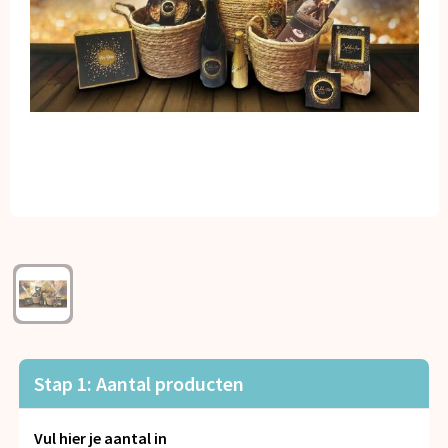
Kerst
Kinderen, Peuters en Baby's
Klokken, horloges en weerstations
Lampen en Gereedschap
Paraplu's
Persoonlijke verzorging
Reisbenodigdheden
Schrijfwaren
Stap 1: Aantal producten
Sleutelhangers en Lanyards
Vul hier je aantal in