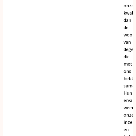
onze
kwalit
dan
de
woor
van
dege
die
met
ons
hebb
samen
Hun
ervar
weers
onze
inzet
en