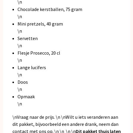
\n
Chocolade kerstballen, 75 gram
\n
Mini pretzels, 40 gram
\n
Servetten
\n
Flesje Prosecco, 20 cl
\n
Lange lucifers
\n
Doos
\n
Opmaak
\n
\nVraag naar de prijs. \n \nWilt u iets veranderen aan
dit pakket, bijvoorbeeld een andere drank, neem dan
contact met ons op. \n \n \n \n
Dit pakket thuis laten