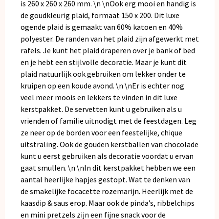
is 260 x 260 x 260 mm. \n \nOok erg mooi en handig is
de goudkleurig plaid, formaat 150 x 200. Dit luxe
ogende plaid is gemaakt van 60% katoen en 40%
polyester. De randen van het plaid zijn afgewerkt met
rafels. Je kunt het plaid draperen over je bank of bed
en je hebt een stijlvolle decoratie. Maar je kunt dit
plaid natuurlijk ook gebruiken om lekker onder te
kruipen op een koude avond. \n \nEr is echter nog
veel meer moois en lekkers te vinden in dit luxe
kerstpakket. De servetten kunt u gebruiken als u
vrienden of familie uitnodigt met de feestdagen. Leg
ze neer op de borden voor een feestelijke, chique
uitstraling. Ook de gouden kerstballen van chocolade
kunt u eerst gebruiken als decoratie voordat u ervan
gaat smullen. \n \nIn dit kerstpakket hebben we een
aantal heerlijke hapjes gestopt. Wat te denken van
de smakelijke focacette rozemarijn. Heerlijk met de
kaasdip & saus erop. Maar ook de pinda’s, ribbelchips
en mini pretzels zijn een fijne snack voor de