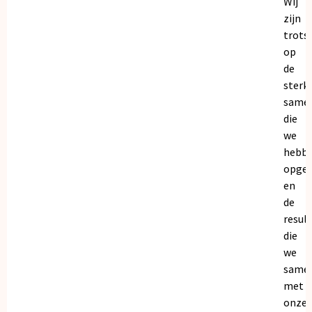
Wij
zijn
trots
op
de
sterk
same
die
we
hebb
opge
en
de
resul
die
we
same
met
onze