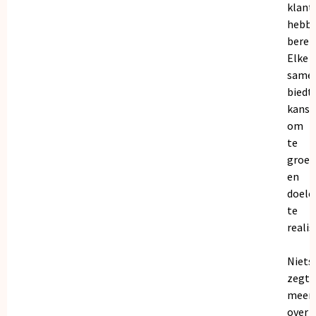
klant
hebb
bereik
Elke
same
biedt
kanse
om
te
groei
en
doele
te
realis
Niets
zegt
meer
over