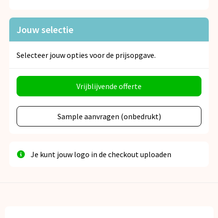
Snoepgoed
Jouw selectie
Spellen voor binnen en buiten
Veiligheid, Auto en Fiets
Selecteer jouw opties voor de prijsopgave.
Vrije tijd en Strand
Vrijblijvende offerte
Anti-stress
Sample aanvragen (onbedrukt)
Je kunt jouw logo in de checkout uploaden