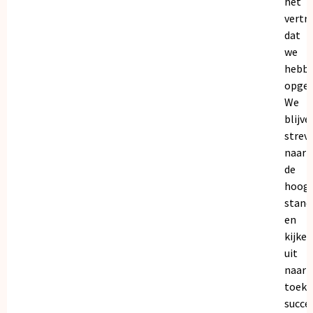
het
vertr
dat
we
hebb
opgeb
We
blijve
strev
naar
de
hoogs
stand
en
kijken
uit
naar
toeko
succe