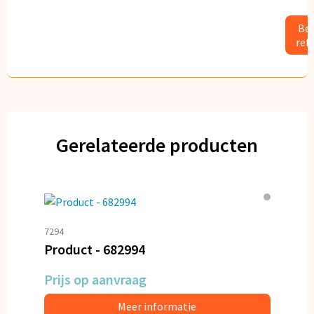
Bek
ref
Gerelateerde producten
7294
Product - 682994
Prijs op aanvraag
Meer informatie