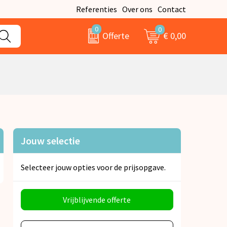
Referenties
Over ons
Contact
0
0
€ 0,00
Offerte
Jouw selectie
Selecteer jouw opties voor de prijsopgave.
Vrijblijvende offerte