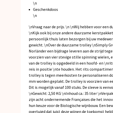
\n
Geschenkdoos
\n
\nVraag naar de prijs. \n \nWij hebben voor een
\nKijk ook bij onze andere duurzame kerstpakke
persoonlijk thuis laten bezorgen bij uw medewerker
gewicht. \nOver de duurzame trolley \nSimply Gr
Norländer een bijdrage leveren aan de strijd tegen
voorzien van vier stevige stille spinning wielen,
van de trolley is opgedeeld in een hoofd- en \n
reis in positie \nte houden. Het rits compartime
trolley is tegen meerkosten te personaliseren do
mm worden geplakt. De trolley is voorzien van ee
Dit is mogelijk vanaf 100 stuks. De sleeve is eenv
\nGewicht: 2,50 KG \nInhoud ca.: 35 liter \nVerp
zijn acht ondernemende Françaises die het innova
hun keuze voor de Biologische wijnbouw. Een bewu
overtuigd dat juist deze
wijnen
de toekomst hebbe