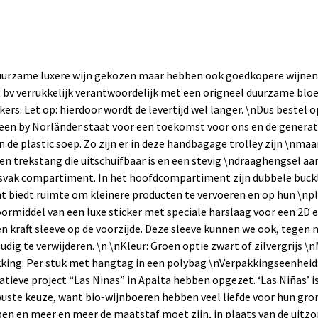
 duurzame luxere wijn gekozen maar hebben ook goedkopere wijnen
t bv
verrukkelijk verantwoordelijk
met een origneel duurzame bloe
s. Let op: hierdoor wordt de levertijd wel langer. \nDus bestel op 
een by Norländer staat voor een toekomst voor ons en de generati
 de plastic soep. Zo zijn er in deze handbagage trolley zijn \nmaar
 een trekstang die uitschuifbaar is en een stevig \ndraaghengsel a
ritsvak compartiment. In het hoofdcompartiment zijn dubbele buck
nt biedt ruimte om kleinere producten te vervoeren en op hun \np
ormiddel van een luxe sticker met speciale harslaag voor een 2D e
n kraft sleeve op de voorzijde. Deze sleeve kunnen we ook, tegen
oudig te verwijderen. \n \nKleur: Groen optie zwart of zilvergrijs 
akking: Per stuk met hangtag in een polybag \nVerpakkingseenheid
tieve project “Las Ninas” in Apalta hebben opgezet. ‘Las Niñas’ is
ste keuze, want bio-wijnboeren hebben veel liefde voor hun grond 
n en meer en meer de maatstaf moet zijn, in plaats van de uitzon