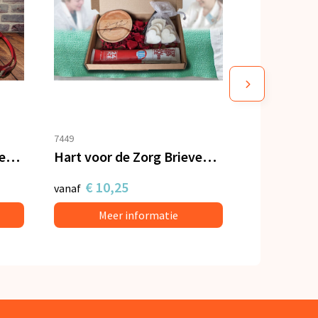
7449
Zorgcadeau Weckpot met oplaadkabel en hartjes
Hart voor de Zorg Brievenbus verwenpakket
€ 10,25
vanaf
Meer informatie