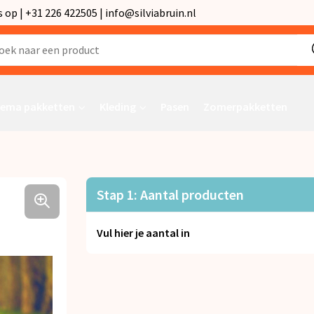
p | +31 226 422505 | info@silviabruin.nl
ema pakketten
Kleding
Pasen
Zomerpakketten
Stap 1: Aantal producten
Vul hier je aantal in