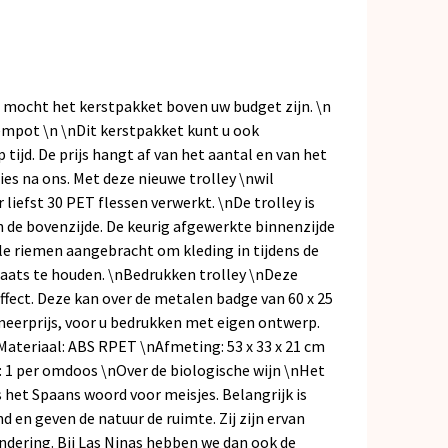
 mocht het kerstpakket boven uw budget zijn. \n
mpot \n \nDit kerstpakket kunt u ook
tijd. De prijs hangt af van het aantal en van het
es na ons. Met deze nieuwe trolley \nwil
 liefst 30 PET flessen verwerkt. \nDe trolley is
an de bovenzijde. De keurig afgewerkte binnenzijde
le riemen aangebracht om kleding in tijdens de
laats te houden. \nBedrukken trolley \nDeze
ffect. Deze kan over de metalen badge van 60 x 25
 meerprijs, voor u bedrukken met eigen ontwerp.
\nMateriaal: ABS RPET \nAfmeting: 53 x 33 x 21 cm
: 1 per omdoos \nOver de biologische wijn \nHet
 het Spaans woord voor meisjes. Belangrijk is
en geven de natuur de ruimte. Zij zijn ervan
dering. Bij Las Ninas hebben we dan ook de