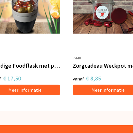
7448
Handige Foodflask met paaseitjes
€ 17,50
€ 8,85
f
vanaf
Meer informatie
Meer informatie