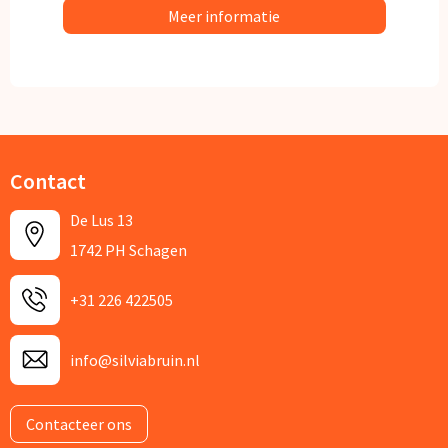
Meer informatie
Contact
De Lus 13
1742 PH Schagen
+31 226 422505
info@silviabruin.nl
Contacteer ons