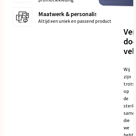
Maatwerk & personalisatie
Altijd een uniek en passend product
Ve
doo
vel
Wij
zijn
trots
op
de
sterk
same
die
we
hebb