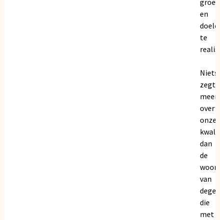
groei
en
doele
te
realis
Niets
zegt
meer
over
onze
kwalit
dan
de
woor
van
dege
die
met