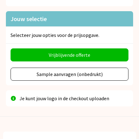
Snoepgoed
Jouw selectie
Spellen voor binnen en buiten
Veiligheid, Auto en Fiets
Selecteer jouw opties voor de prijsopgave.
Vrije tijd en Strand
Vrijblijvende offerte
Anti-stress
Sample aanvragen (onbedrukt)
Je kunt jouw logo in de checkout uploaden