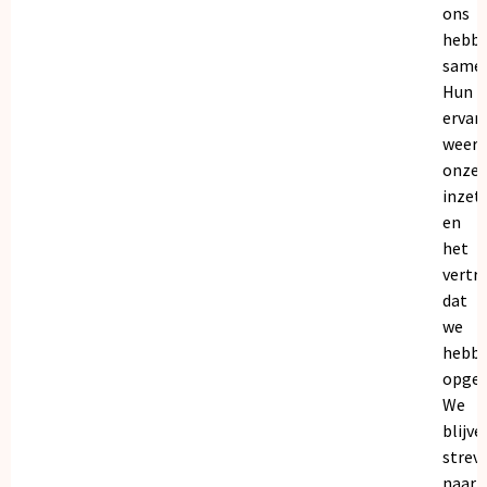
ons
hebb
samen
Hun
ervar
weers
onze
inzet
en
het
vertr
dat
we
hebb
opgeb
We
blijve
strev
naar