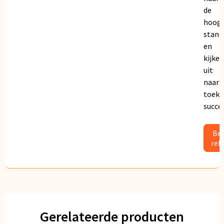
de
hoogs
stand
en
kijken
uit
naar
toeko
succe
Bek
ref
Gerelateerde producten