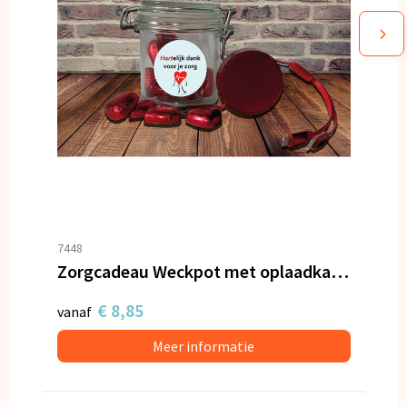
7448
Zorgcadeau Weckpot met oplaadkabel en hartjes
€ 8,85
vanaf
Meer informatie