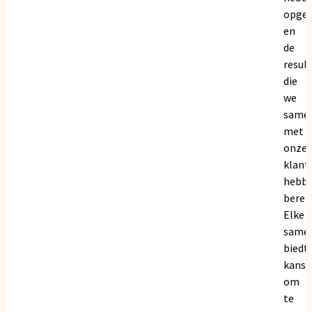
opge
en
de
resul
die
we
same
met
onze
klant
hebb
bereik
Elke
same
biedt
kanse
om
te