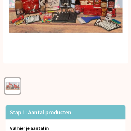
Kerst
Kinderen, Peuters en Baby's
Klokken, horloges en weerstations
Lampen en Gereedschap
Paraplu's
Persoonlijke verzorging
Reisbenodigdheden
Schrijfwaren
Stap 1: Aantal producten
Sleutelhangers en Lanyards
Vul hier je aantal in