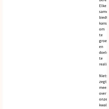
Elke
same
biedt
kanse
om
te
groei
en
doele
te
realis
Niets
zegt
meer
over
onze
kwalit