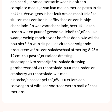
een heerlijke smaaksensatie waar je ook een
complete maaltijd van kan maken met de pasta in dit
pakket. Vervolgens is het leuk om de maaltijd af te
sluiten met een kopje koffie/thee en een blokje
chocolade. En wat voor chocolade, heerlijk kiezen
tussen wit en puur of gewoon allebei! \n \nEen luxe
waar je weinig moeite voor hoeft te doen, wie wil dat
nou niet?! \n \nIn dit pakket zitten de volgende
producten: \n \n◘ een saladeschaal afmeting Ø 25 x
12 cm. \n◘ pasta \n◘ salade dressing
sinaasappel/rozemarijn \n◘ salade dressing
gember/wasabi \n◘ chocolade-puur met zaden en
cranberry \n◘ chocolade-wit met
pistache/sinaasappel \n \nWilt u er iets aan
toevoegen of wilt u de voorraad weten mail of chat
met ons.