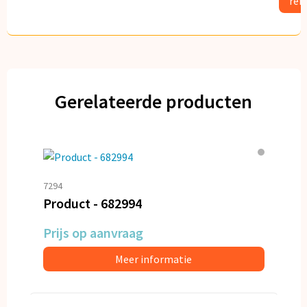
ref
Gerelateerde producten
7294
Product - 682994
Prijs op aanvraag
Meer informatie