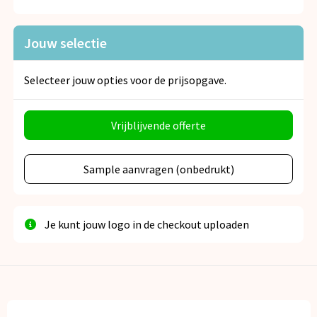
Snoepgoed
Jouw selectie
Spellen voor binnen en buiten
Veiligheid, Auto en Fiets
Selecteer jouw opties voor de prijsopgave.
Vrije tijd en Strand
Vrijblijvende offerte
Anti-stress
Sample aanvragen (onbedrukt)
Je kunt jouw logo in de checkout uploaden