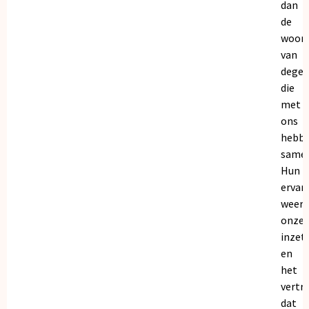
dan
de
woor
van
dege
die
met
ons
hebb
samen
Hun
ervar
weers
onze
inzet
en
het
vertr
dat