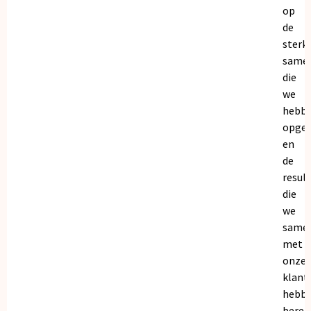
op
de
sterk
same
die
we
hebb
opge
en
de
resul
die
we
same
met
onze
klant
hebb
bereik