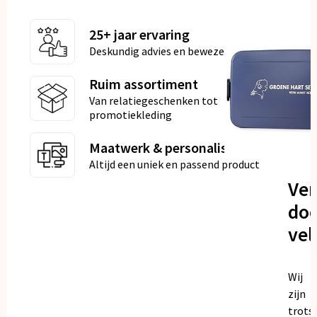
25+ jaar ervaring
Deskundig advies en bewezen kwaliteit
Ruim assortiment
Van relatiegeschenken tot
promotiekleding
Maatwerk & personalisatie
Altijd een uniek en passend product
Ve
doo
vel
Wij
zijn
trots