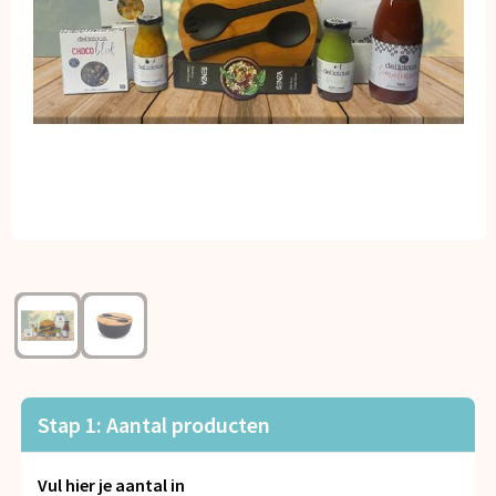
Kerst
Kinderen, Peuters en Baby's
Klokken, horloges en weerstations
Lampen en Gereedschap
Paraplu's
Persoonlijke verzorging
Reisbenodigdheden
Schrijfwaren
Stap 1: Aantal producten
Sleutelhangers en Lanyards
Vul hier je aantal in