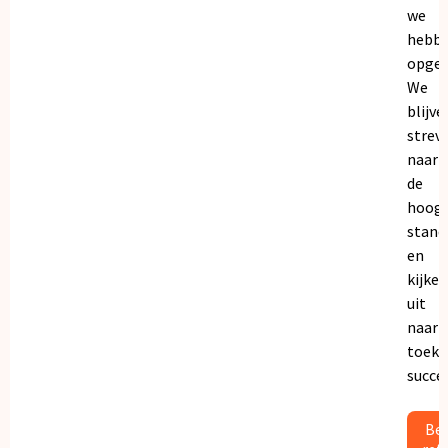
we
hebb
opgeb
We
blijve
strev
naar
de
hoogs
stand
en
kijken
uit
naar
toeko
succe
Bek