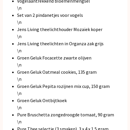
Vogelaantrekkend bloemenmengsel
\n
Set van 2 pindanetjes voor vogels
\n
Jens Living theelichthouder Mozaïek koper
\n
Jens Living theelichten in Organza zak grijs
\n
Groen Geluk Focacette zwarte olijven
\n
Groen Geluk Oatmeal cookies, 135 gram
\n
Groen Geluk Pepita rozijnen mix cup, 150 gram
\n
Groen Geluk Ontbijtkoek
\n
Pure Bruschetta zongedroogde tomaat, 90 gram
\n
Pure Thee selectie (3 smaken), 3 x 4 x 1,5 gram