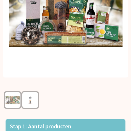
Kerst
Kinderen, Peuters en Baby's
Klokken, horloges en weerstations
Lampen en Gereedschap
Paraplu's
Persoonlijke verzorging
Reisbenodigdheden
Schrijfwaren
Sleutelhangers en Lanyards
Stap 1: Aantal producten