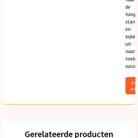
de
hoogs
stand
en
kijken
uit
naar
toeko
succe
Bek
ref
Gerelateerde producten