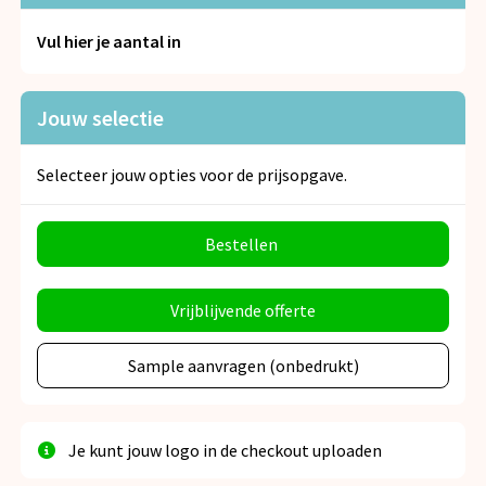
Snoepgoed
Vul hier je aantal in
Spellen voor binnen en buiten
Jouw selectie
Veiligheid, Auto en Fiets
Vrije tijd en Strand
Selecteer jouw opties voor de prijsopgave.
Anti-stress
Bestellen
Vrijblijvende offerte
Sample aanvragen (onbedrukt)
Je kunt jouw logo in de checkout uploaden