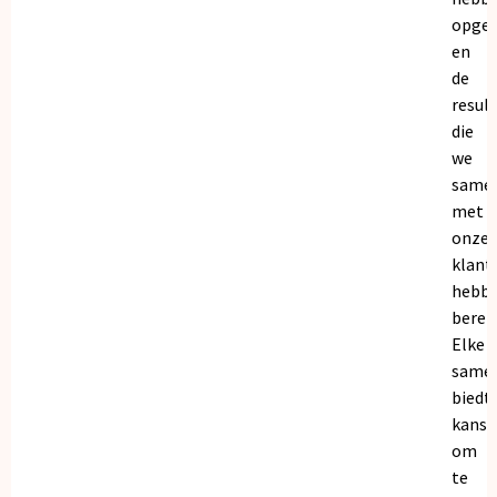
opge
en
de
resul
die
we
same
met
onze
klant
hebb
bereik
Elke
same
biedt
kanse
om
te