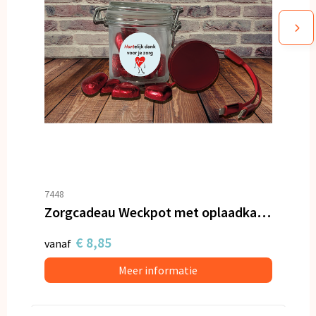
7448
Zorgcadeau Weckpot met oplaadkabel en hartjes
€ 8,85
vanaf
Meer informatie