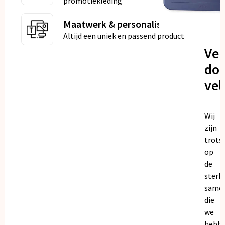
promotiekleding
Maatwerk & personalisatie
Altijd een uniek en passend product
Ve
doo
vel
Wij
zijn
trots
op
de
sterk
same
die
we
hebb