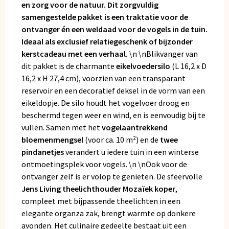
en zorg voor de natuur. Dit zorgvuldig
samengestelde pakket is een traktatie voor de
ontvanger én een weldaad voor de vogels in de tuin.
Ideaal als exclusief relatiegeschenk of bijzonder
kerstcadeau met een verhaal.
\n \nBlikvanger van
dit pakket is de charmante
eikelvoedersilo
(L 16,2 x D
16,2 x H 27,4 cm), voorzien van een transparant
reservoir en een decoratief deksel in de vorm van een
eikeldopje. De silo houdt het vogelvoer droog en
beschermd tegen weer en wind, en is eenvoudig bij te
vullen. Samen met het
vogelaantrekkend
bloemenmengsel
(voor ca. 10 m²) en de
twee
pindanetjes
verandert u iedere tuin in een winterse
ontmoetingsplek voor vogels. \n \nOok voor de
ontvanger zelf is er volop te genieten. De sfeervolle
Jens Living theelichthouder Mozaïek koper
,
compleet met bijpassende theelichten in een
elegante organza zak, brengt warmte op donkere
avonden. Het culinaire gedeelte bestaat uit een