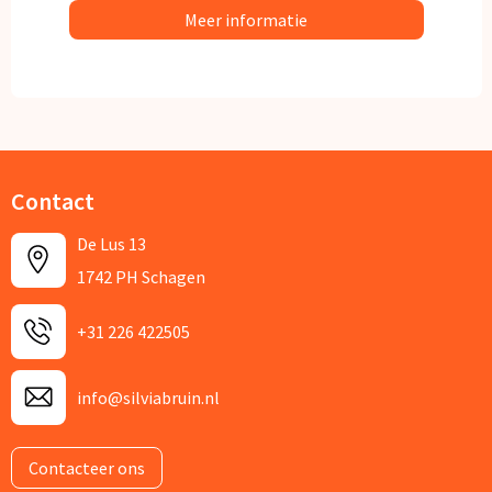
Meer informatie
Contact
De Lus 13
1742 PH Schagen
+31 226 422505
info@silviabruin.nl
Contacteer ons