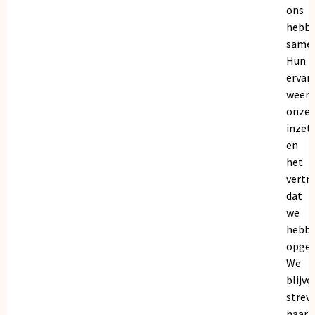
ons
hebb
samen
Hun
ervar
weers
onze
inzet
en
het
vertr
dat
we
hebb
opgeb
We
blijve
strev
naar