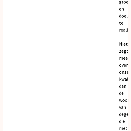
groei
en
doele
te
realis
Niets
zegt
meer
over
onze
kwalit
dan
de
woor
van
dege
die
met