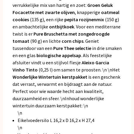
verrukkelijke mix van hartig en zoet:
Groen Geluk
Focacette met zwarte olijven
, knapperige
oatmeal
cookies
(135 g), een rijke
pepita rozijnenmix
(150 g)
en ambachtelijke
ontbijtkoek
. Voor een mediterrane
twist is er
Pure Bruschetta met zongedroogde
tomaat
(90 g) en lichte
corn chips
. Geniet
tussendoor van een
Pure Thee selectie
in drie smaken
en een glas
biologische appelsap
. Als feestelijke
afsluiter vindt u een stijlvol flesje
Aleixo Garcia
Vinho Tinto
(0,25 l) om samen te proosten. \n \nHet
Wonderlijke Wintertuin kerstpakket
is een geschenk
dat verrast, verwarmt en bijdraagt aan de natuur.
Perfect voor wie waarde hecht aan kwaliteit,
duurzaamheid en sfeer. \nInhoud wonderlijke
wintertuin duurzaam kerstpakket: \n
\n
Eikelvoedersilo L 16,2 x D 16,2 x H 27,4
\n