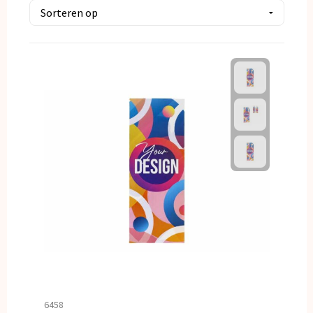
Kerst
Kinderen, Peuters en Baby's
Klokken, horloges en weerstations
Lampen en Gereedschap
Paraplu's
Persoonlijke verzorging
Reisbenodigdheden
Schrijfwaren
Sleutelhangers en Lanyards
6458