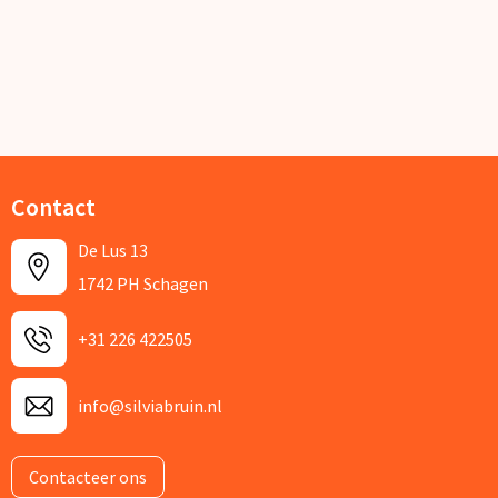
Contact
De Lus 13
1742 PH Schagen
+31 226 422505
info@silviabruin.nl
Contacteer ons