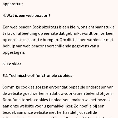
Snoepgoed
apparatuur.
4. Wat is een web beacon?
Spellen voor binnen en buiten
Een web beacon (ook pixeltag) is een klein, onzichtbaar stukje
Veiligheid, Auto en Fiets
tekst of afbeelding op een site dat gebruikt wordt om verkeer
op een site in kaart te brengen. Om dit te doen worden er met
Vrije tijd en Strand
behulp van web beacons verschillende gegevens van u
opgeslagen.
Anti-stress
5. Cookies
5.1 Technische of functionele cookies
Sommige cookies zorgen ervoor dat bepaalde onderdelen van
de website goed werken en dat uw voorkeuren bekend blijven.
Door functionele cookies te plaatsen, maken we het bezoek
aan onze website voor u gemakkelijker. Zo hoef je bij een
bezoek aan onze website niet herhaaldelijk dezelfde