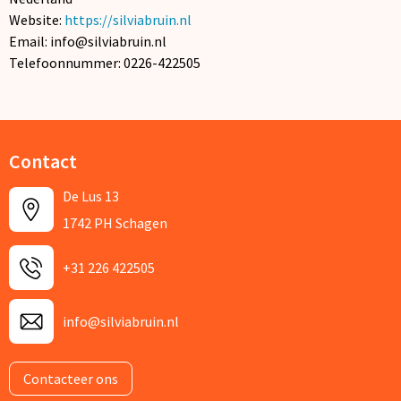
Website:
https://silviabruin.nl
Email: info@silviabruin.nl
Telefoonnummer: 0226-422505
Contact
De Lus 13
1742 PH Schagen
+31 226 422505
info@silviabruin.nl
Contacteer ons