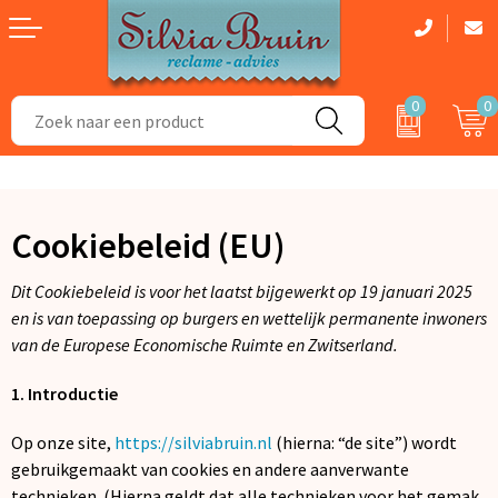
0
0
Aanstekers
Dag van de Zorg cadeau
Badtextiel en Douche
Bidons en Sportflessen
Zomerpakketten
Dekens, Fleecedekens en Kussens
Cookiebeleid (EU)
Elektronica, Gadgets en USB
Kerstpakketten
Gezichtsmaskers en mondkapjes
Dit Cookiebeleid is voor het laatst bijgewerkt op 19 januari 2025
Feestartikelen
Handschoenen en Sjaals
en is van toepassing op burgers en wettelijk permanente inwoners
van de Europese Economische Ruimte en Zwitserland.
Fitness
Kledingaccessoires
1. Introductie
Huis, Tuin en Keuken
Regenkleding
Op onze site,
https://silviabruin.nl
(hierna: “de site”) wordt
Kantoor en Zakelijk
Caps, Hoeden en Mutsen
gebruikgemaakt van cookies en andere aanverwante
technieken. (Hierna geldt dat alle technieken voor het gemak