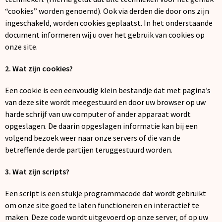
Kerst
“cookies” worden genoemd). Ook via derden die door ons zijn
ingeschakeld, worden cookies geplaatst. In het onderstaande
Kinderen, Peuters en Baby's
document informeren wij u over het gebruik van cookies op
onze site.
Klokken, horloges en weerstations
2. Wat zijn cookies?
Lampen en Gereedschap
Een cookie is een eenvoudig klein bestandje dat met pagina’s
van deze site wordt meegestuurd en door uw browser op uw
Paraplu's
harde schrijf van uw computer of ander apparaat wordt
opgeslagen. De daarin opgeslagen informatie kan bij een
Persoonlijke verzorging
volgend bezoek weer naar onze servers of die van de
betreffende derde partijen teruggestuurd worden.
Reisbenodigdheden
3. Wat zijn scripts?
Schrijfwaren
Een script is een stukje programmacode dat wordt gebruikt
Sleutelhangers en Lanyards
om onze site goed te laten functioneren en interactief te
maken. Deze code wordt uitgevoerd op onze server, of op uw